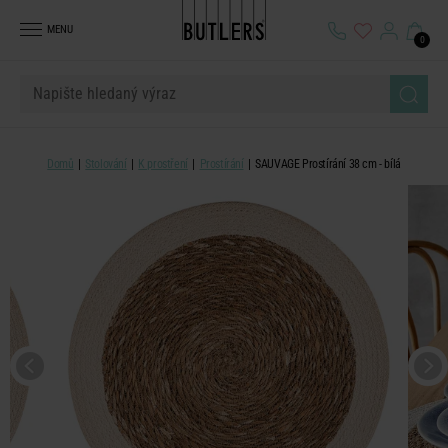
MENU
0
Domů
Stolování
K prostření
Prostírání
SAUVAGE Prostírání 38 cm - bílá