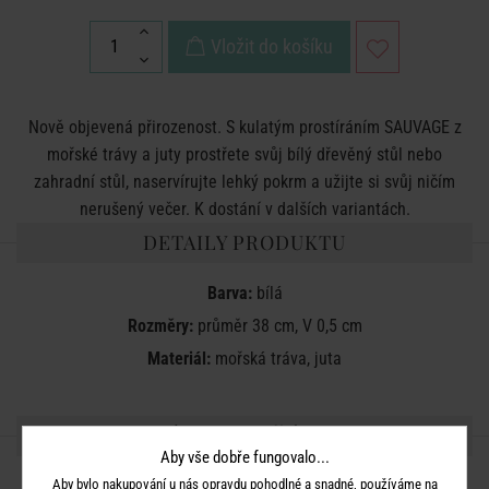
Vložit do košíku
Nově objevená přirozenost. S kulatým prostíráním SAUVAGE z
mořské trávy a juty prostřete svůj bílý dřevěný stůl nebo
zahradní stůl, naservírujte lehký pokrm a užijte si svůj ničím
nerušený večer. K dostání v dalších variantách.
DETAILY PRODUKTU
Barva:
bílá
Rozměry:
průměr 38 cm, V 0,5 cm
Materiál:
mořská tráva, juta
SDÍLEJTE S PŘÁTELI
Aby vše dobře fungovalo...
Aby bylo nakupování u nás opravdu pohodlné a snadné, používáme na