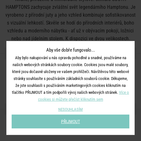
HAMPTONS zachycuje zvláštní svět legendárního Hamptonu. Je
vyrobeno z přírodní juty a jeho vzhled kombinuje sofistikovanost
s vizuální lehkostí. Skvěle se hodí do přírodních interiérů, boho
vzhledu a moderního nábytku - ať už v obývacím pokoji, ložnici
nebo nad jídelním stolem. K dispozici ve dvou velikostech.
Aby vše dobře fungovalo...
DETAILY PRODUKTU
Aby bylo nakupování u nás opravdu pohodlné a snadné, používáme na
našich webových stránkách soubory cookie. Cookies jsou malé soubory,
Rozměry:
průměr 24 x V 36 cm
které jsou dočasně uloženy ve vašem prohlížeči. Návštěvou této webové
Materiál:
juta
stránky souhlasíte s používáním základních souborů cookie. Děkujeme,
že jste souhlasili s používáním marketingových cookies kliknutím na
Barva:
přírodní
tlačítko PŘIJMOUT a tím podpořili vývoj našich webových stránek.
Více o
cookies si můžete přečíst kliknutím sem
SDÍLEJTE S PŘÁTELI
NESOUHLASÍM
PŘIJMOUT