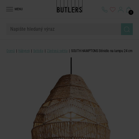
MENU
0
Domů
Nábytek
Svítidla
Závěsná světla
SOUTH HAMPTONS Stínidlo na lampu 24 cm