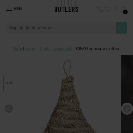
MENU
0
Domů
Nábytek
Svítidla
Závěsná světla
BOMAS Stínidlo na lampu 40 cm