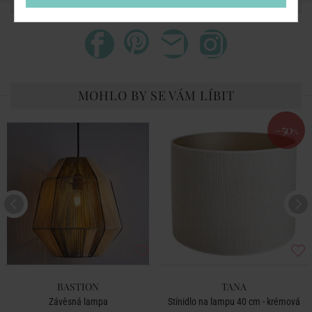
SDÍLEJTE S PŘÁTELI
MOHLO BY SE VÁM LÍBIT
-50
%
BASTION
TANA
Závěsná lampa
Stínidlo na lampu 40 cm - krémová