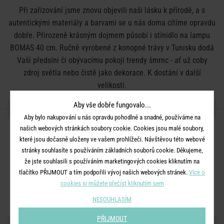
Při zařizování jsme znovu objevili naši lásku k přírodě, a s
autentickými materiály a barvami se u nás doma cítíme opravdu
dobře. Přirozeně krásným dojmem působí i stínidlo na lampu
BOMAS 40 cm. Ručně vyrobené z konopné trávy v Tunisku dodá
Vaší předsíni či obývacímu pokoji trendy šmrnc - ať už coby
zdroj světla nebo čistě jako dekorace. K dostání v další
velikosti.
Aby vše dobře fungovalo...
DETAILY PRODUKTU
Aby bylo nakupování u nás opravdu pohodlné a snadné, používáme na
našich webových stránkách soubory cookie. Cookies jsou malé soubory,
Rozměry:
průměr 40 x V 40 cm
které jsou dočasně uloženy ve vašem prohlížeči. Návštěvou této webové
Materiál:
esparto tráva
stránky souhlasíte s používáním základních souborů cookie. Děkujeme,
Další informace:
Ručně tkané, tvar výrobku se může mírně lišit
že jste souhlasili s používáním marketingových cookies kliknutím na
tlačítko PŘIJMOUT a tím podpořili vývoj našich webových stránek.
Více o
od obrázku.
cookies si můžete přečíst kliknutím sem
Dodáváno bez žárovky.
NESOUHLASÍM
PŘIJMOUT