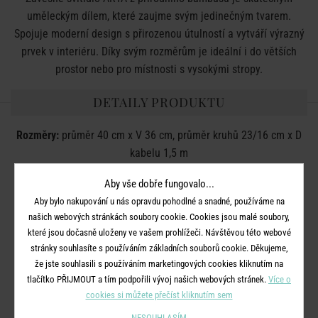
uměleckým dílem, které zaujme svým jedinečným tvarem.
Spojuje moderní design s přirozenou útulností a vytváří výrazný
prvek v interiéru. Díky svým rozměrům je ideální i do větších
prostor nebo pro místnosti s vysokými stropy.
DETAILY PRODUKTU
Rozměry:
průměr 40 cm x V 36 cm, průměr kruhů 23/16 cm x D
kabelu 1,5 m
Materiál:
bambus
Aby vše dobře fungovalo...
Žárovka:
E27
Aby bylo nakupování u nás opravdu pohodlné a snadné, používáme na
Napětí:
220 V
našich webových stránkách soubory cookie. Cookies jsou malé soubory,
které jsou dočasně uloženy ve vašem prohlížeči. Návštěvou této webové
Stmívatelné:
ne
stránky souhlasíte s používáním základních souborů cookie. Děkujeme,
Funkce časovače:
ne
že jste souhlasili s používáním marketingových cookies kliknutím na
tlačítko PŘIJMOUT a tím podpořili vývoj našich webových stránek.
Více o
Stupeň krytí:
IP20
cookies si můžete přečíst kliknutím sem
Třída ochrany:
II
NESOUHLASÍM