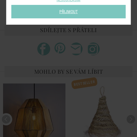
Dodává se včetně montážního příslušenství.
PŘIJMOUT
SDÍLEJTE S PŘÁTELI
MOHLO BY SE VÁM LÍBIT
BESTSELLER