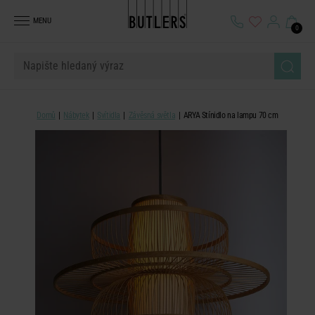
MENU
0
Domů
Nábytek
Svítidla
Závěsná světla
ARYA Stínidlo na lampu 70 cm