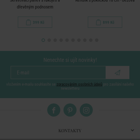
Servírovací pánev s rukojetí a
Rendlík s pokličkou 18 cm - béžová
dřevěným podnosem
399 Kč
899 Kč
Nenechte si ujít novinky!
vložením e-mailu souhlasíte se
zpracováním osobních údajů
pro zasílání našeho
newsletteru
KONTAKTY