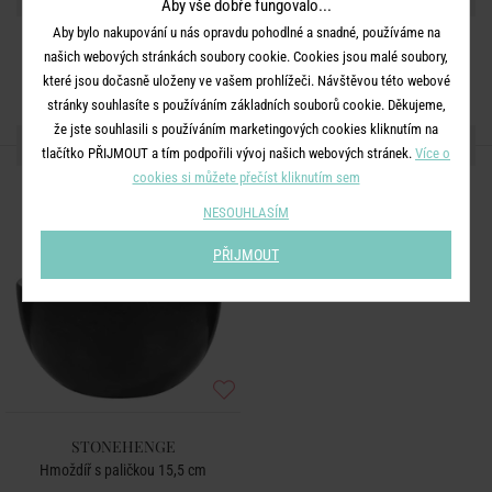
Aby vše dobře fungovalo...
Aby bylo nakupování u nás opravdu pohodlné a snadné, používáme na
našich webových stránkách soubory cookie. Cookies jsou malé soubory,
které jsou dočasně uloženy ve vašem prohlížeči. Návštěvou této webové
stránky souhlasíte s používáním základních souborů cookie. Děkujeme,
že jste souhlasili s používáním marketingových cookies kliknutím na
DALŠÍ PRODUKTY ZE SÉRIE
tlačítko PŘIJMOUT a tím podpořili vývoj našich webových stránek.
Více o
cookies si můžete přečíst kliknutím sem
NESOUHLASÍM
PŘIJMOUT
STONEHENGE
Hmoždíř s paličkou 15,5 cm