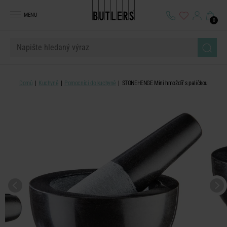
MENU
0
Domů
Kuchyně
Pomocníci do kuchyně
STONEHENGE Mini hmoždíř s paličkou