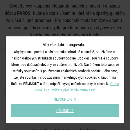
Dodejte své koupelně elegantní nádech s moderní úložnou
dózou
PAROS
. Kulatá dóza s víkem je ideální na šperky, gumičky
do vlasů či jiné drobnosti. Pro dokonalý soulad můžete doplnit i
odpovídající dávkovač mýdla pro harmonický a stylový vzhled
Vaší koupelny nebo toalety pro hosty.
Aby vše dobře fungovalo...
DETAILY PRODUKTU
Aby bylo nakupování u nás opravdu pohodlné a snadné, používáme na
našich webových stránkách soubory cookie. Cookies jsou malé soubory,
Rozměry:
průměr 10 x V 10 cm
které jsou dočasně uloženy ve vašem prohlížeči. Návštěvou této webové
Materiál:
kamenina
stránky souhlasíte s používáním základních souborů cookie. Děkujeme,
že jste souhlasili s používáním marketingových cookies kliknutím na
tlačítko PŘIJMOUT a tím podpořili vývoj našich webových stránek.
Více o
SDÍLEJTE S PŘÁTELI
cookies si můžete přečíst kliknutím sem
NESOUHLASÍM
PŘIJMOUT