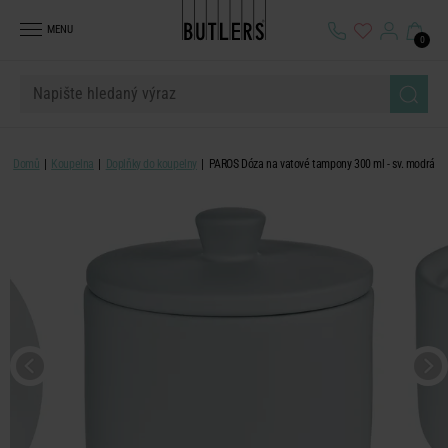
MENU
0
Domů
Koupelna
Doplňky do koupelny
PAROS Dóza na vatové tampony 300 ml - sv. modrá