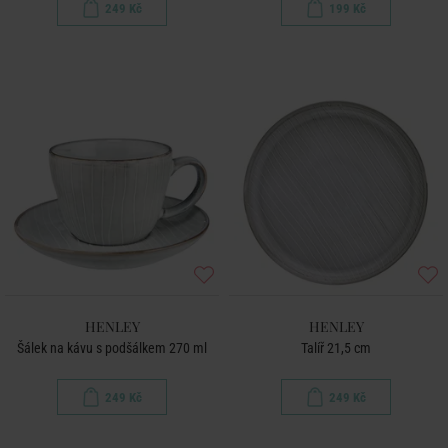
249 Kč
199 Kč
HENLEY
HENLEY
Šálek na kávu s podšálkem 270 ml
Talíř 21,5 cm
249 Kč
249 Kč