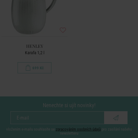
HENLEY
Karafa 1,2 l
699 Kč
Nenechte si ujít novinky!
vložením e-mailu souhlasíte se
zpracováním osobních údajů
pro zasílání našeho
newsletteru