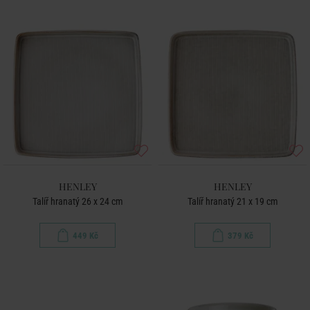
HENLEY
HENLEY
Talíř hranatý 26 x 24 cm
Talíř hranatý 21 x 19 cm
449 Kč
379 Kč