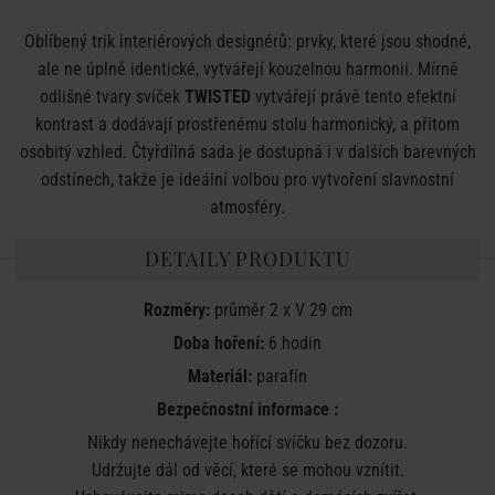
Oblíbený trik interiérových designérů: prvky, které jsou shodné,
ale ne úplně identické, vytvářejí kouzelnou harmonii. Mírně
odlišné tvary svíček
TWISTED
vytvářejí právě tento efektní
kontrast a dodávají prostřenému stolu harmonický, a přitom
osobitý vzhled. Čtyřdílná sada je dostupná i v dalších barevných
odstínech, takže je ideální volbou pro vytvoření slavnostní
atmosféry.
DETAILY PRODUKTU
Rozměry:
průměr 2 x V 29 cm
Doba hoření:
6 hodin
Materiál:
parafín
Bezpečnostní informace :
Nikdy nenechávejte hořící svíčku bez dozoru.
Udržujte dál od věcí, které se mohou vznítit.