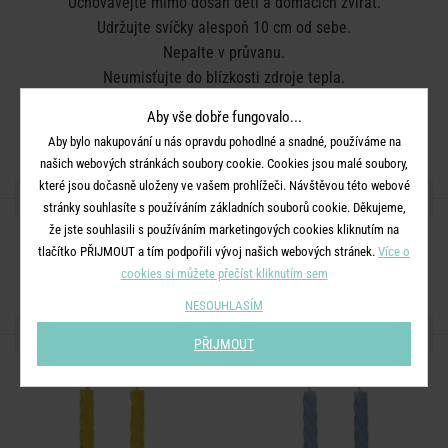
Uchovávejte mimo dosah dětí a domácích zvířat.
Udržujte svíčky alespoň 10 cm od sebe.
Nepalte v průvanu.
Neumisťujte do blízkosti zdroje tepla.
Zastřihněte knot na 1 cm.
Aby vše dobře fungovalo...
Plamen zhášejte. Nesfoukávejte jej.
Aby bylo nakupování u nás opravdu pohodlné a snadné, používáme na
našich webových stránkách soubory cookie. Cookies jsou malé soubory,
které jsou dočasně uloženy ve vašem prohlížeči. Návštěvou této webové
SDÍLEJTE S PŘÁTELI
stránky souhlasíte s používáním základních souborů cookie. Děkujeme,
že jste souhlasili s používáním marketingových cookies kliknutím na
tlačítko PŘIJMOUT a tím podpořili vývoj našich webových stránek.
Více o
cookies si můžete přečíst kliknutím sem
NESOUHLASÍM
DALŠÍ PRODUKTY ZE SÉRIE
PŘIJMOUT