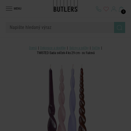
MENU
0
Domů
Dekorace a doplňky
Svícny a svíčky
Svíčky
TWISTED Sada svíček 4 ks 29 cm - sv. fialová