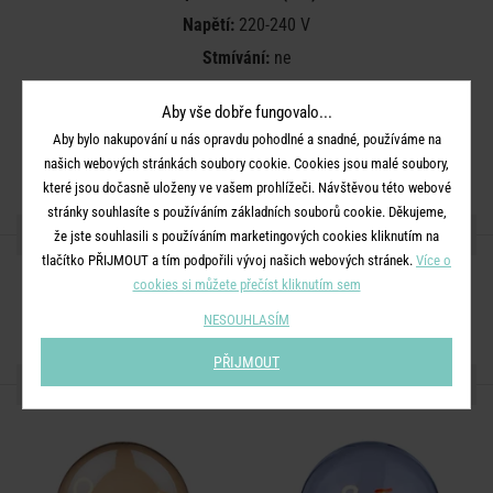
Napětí:
220-240 V
Stmívání:
ne
Úhel svitu:
všesměrová
Aby vše dobře fungovalo...
Aby bylo nakupování u nás opravdu pohodlné a snadné, používáme na
Podstavec není součástí balení
našich webových stránkách soubory cookie. Cookies jsou malé soubory,
které jsou dočasně uloženy ve vašem prohlížeči. Návštěvou této webové
stránky souhlasíte s používáním základních souborů cookie. Děkujeme,
SDÍLEJTE S PŘÁTELI
že jste souhlasili s používáním marketingových cookies kliknutím na
tlačítko PŘIJMOUT a tím podpořili vývoj našich webových stránek.
Více o
cookies si můžete přečíst kliknutím sem
NESOUHLASÍM
PŘIJMOUT
DALŠÍ PRODUKTY ZE SÉRIE