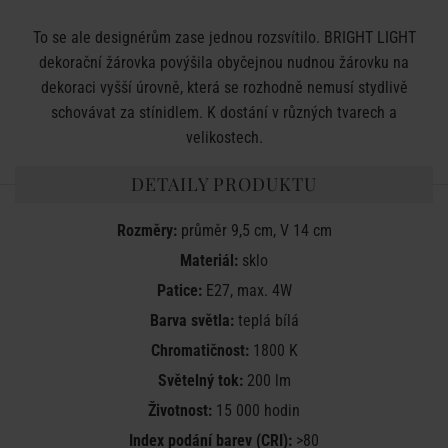
To se ale designérům zase jednou rozsvítilo. BRIGHT LIGHT
dekorační žárovka povýšila obyčejnou nudnou žárovku na
dekoraci vyšší úrovně, která se rozhodně nemusí stydlivě
schovávat za stínidlem. K dostání v různých tvarech a
velikostech.
DETAILY PRODUKTU
Rozměry:
průměr 9,5 cm, V 14 cm
Materiál:
sklo
Patice:
E27, max. 4W
Barva světla:
teplá bílá
Chromatičnost:
1800 K
Světelný tok:
200 lm
Životnost:
15 000 hodin
Index podání barev (CRI):
>80