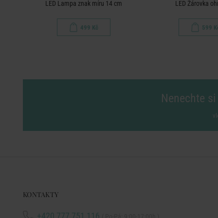
LED Lampa znak míru 14 cm
LED Žárovka oh
499 Kč
599 K
Nenechte si 
vl
KONTAKTY
+420 777 751 116
( Po-Pá: 9:00-17:00h )