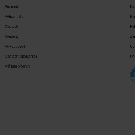
Pro média
Do
Volná místa
Pl
Obchody
Re
Kontakty
Zá
Velkoobchod
Ob
Obchodní spolupráce
Oc
Affiliate program