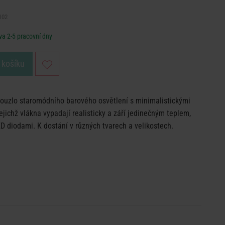
102
a 2-5 pracovní dny
 košíku
uzlo staromódního barového osvětlení s minimalistickými
jichž vlákna vypadají realisticky a září jedinečným teplem,
D diodami. K dostání v různých tvarech a velikostech.