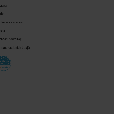
prava
atba
klamace a vrácení
ruka
chodní podmínky
hrana osobních údajů