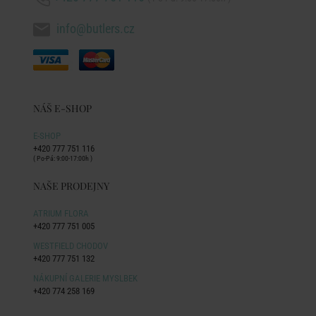
info@butlers.cz
NÁŠ E-SHOP
E-SHOP
+420 777 751 116
( Po-Pá: 9:00-17:00h )
NAŠE PRODEJNY
ATRIUM FLORA
+420 777 751 005
WESTFIELD CHODOV
+420 777 751 132
NÁKUPNÍ GALERIE MYSLBEK
+420 774 258 169