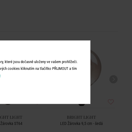
y, které jsou dočasně uloženy ve vašem prohlížeči.
vých cookies kliknutím na tlačítko PŘIJMOUT a tím
m
IGHT LIGHT
BRIGHT LIGHT
 Žárovka ST64
LED Žárovka 9,5 cm - šedá