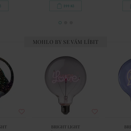
č
399 Kč
MOHLO BY SE VÁM LÍBIT
GHT
BRIGHT LIGHT
BR