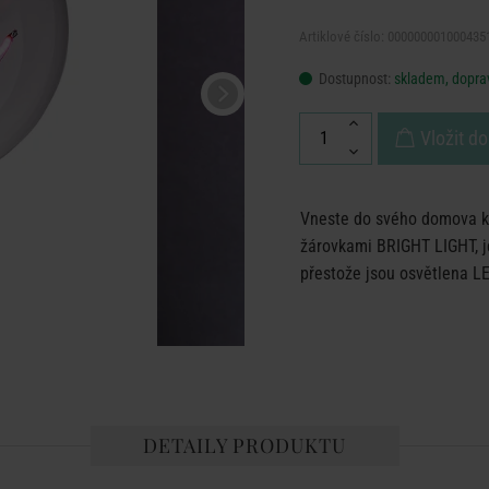
Artiklové číslo: 000000001000435
Dostupnost:
skladem, doprav
Vložit do
Vneste do svého domova ko
žárovkami BRIGHT LIGHT, je
přestože jsou osvětlena LE
DETAILY PRODUKTU