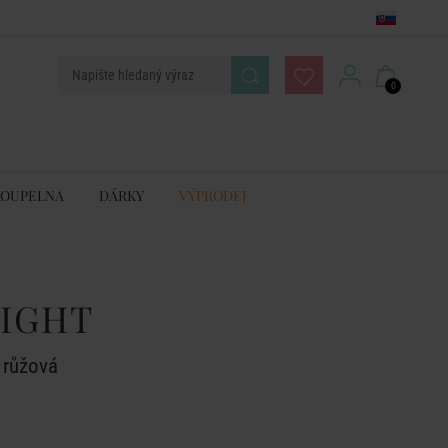
0
KOUPELNA
DÁRKY
VÝPRODEJ
LIGHT
 růžová