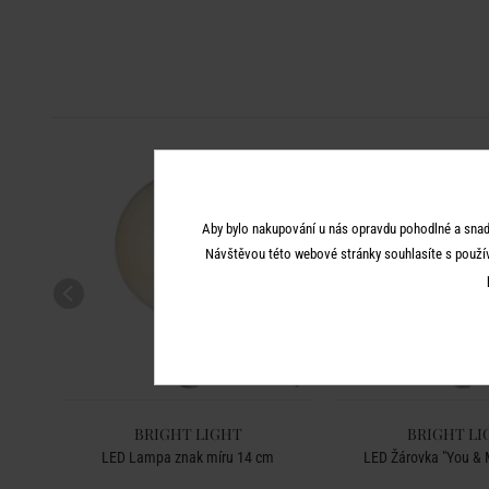
Aby bylo nakupování u nás opravdu pohodlné a snad
Návštěvou této webové stránky souhlasíte s použí
BRIGHT LIGHT
BRIGHT LI
LED Lampa znak míru 14 cm
LED Žárovka "You & M