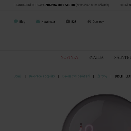
STANDARDNÍ DOPRAVA
ZDARMA OD 2 500 KČ
(nevztahuje se na nábytek)
|
30 DNÍ 
Blog
Newsletter
B2B
Obchody
NOVINKY
SVATBA
NÁBYTE
Domů
Dekorace a doplňky
Dekorativní osvětlení
Žárovky
BRIGHT LIGH