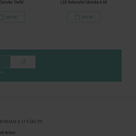
Žárovka "Hello"
LED Dekorační žárovka A 60
S
499 Kč
399 Kč
eru
NFORMACE O NÁKUPU
sté dotazy