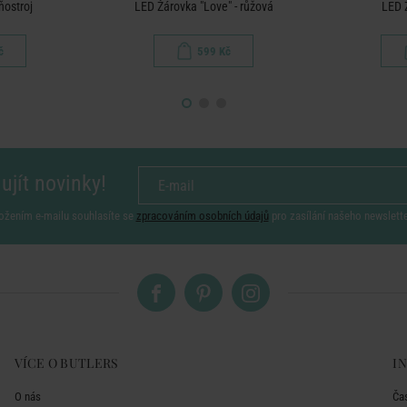
ňostroj
LED Žárovka "Love" - růžová
LED 
č
599 Kč
ujít novinky!
ožením e-mailu souhlasíte se
zpracováním osobních údajů
pro zasílání našeho newslett
VÍCE O BUTLERS
I
O nás
Ča