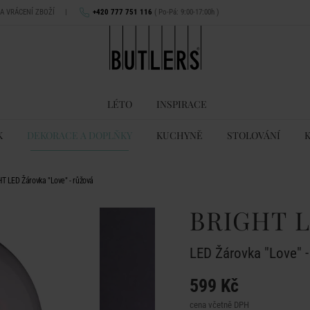
NA VRÁCENÍ ZBOŽÍ
|
+420 777 751 116
( Po-Pá: 9:00-17:00h )
LÉTO
INSPIRACE
K
DEKORACE A DOPLŇKY
KUCHYNĚ
STOLOVÁNÍ
T LED Žárovka "Love" - růžová
BRIGHT 
LED Žárovka "Love" -
599 Kč
cena včetně DPH