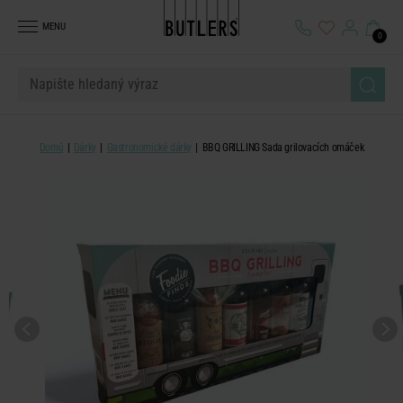
MENU
0
Domů
Dárky
Gastronomické dárky
BBQ GRILLING Sada grilovacích omáček