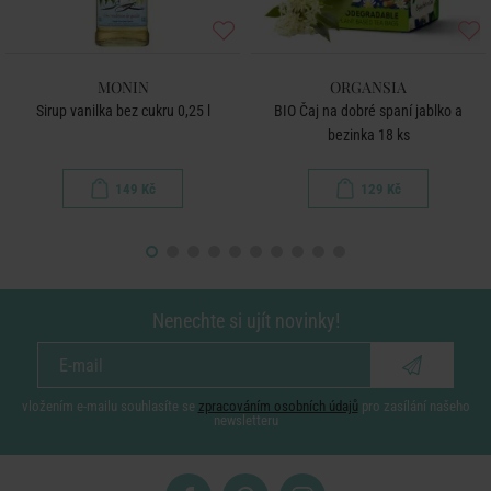
MONIN
ORGANSIA
Sirup vanilka bez cukru 0,25 l
BIO Čaj na dobré spaní jablko a
bezinka 18 ks
149 Kč
129 Kč
Nenechte si ujít novinky!
vložením e-mailu souhlasíte se
zpracováním osobních údajů
pro zasílání našeho
newsletteru