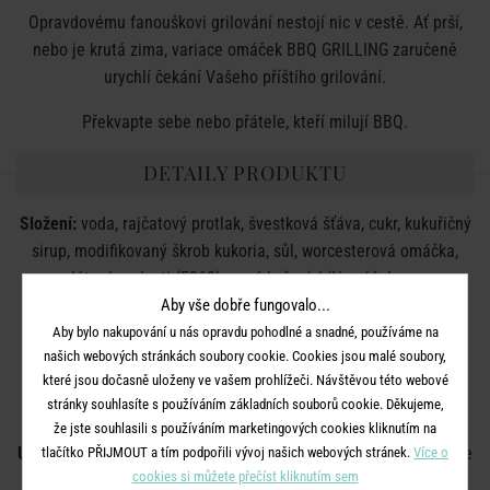
Opravdovému fanouškovi grilování nestojí nic v cestě. Ať prší,
nebo je krutá zima, variace omáček BBQ GRILLING zaručeně
urychlí čekání Vašeho příštího grilování.
Překvapte sebe nebo přátele, kteří milují BBQ.
DETAILY PRODUKTU
Složení:
voda, rajčatový protlak, švestková šťáva, cukr, kukuřičný
sirup, modifikovaný škrob kukoria, sůl, worcesterová omáčka,
regulátor kyselosti (E260), nové koření, bílý prášek, aroma,
konzervant E202, E260, cibulový prášek, česnekový prášek,
Aby vše dobře fungovalo...
chipotle prášek, chilli prášek, pomerančová kůra, barvivo E150a
Aby bylo nakupování u nás opravdu pohodlné a snadné, používáme na
našich webových stránkách soubory cookie. Cookies jsou malé soubory,
Po otevření skladujte na chladném a suchém místě a
které jsou dočasně uloženy ve vašem prohlížeči. Návštěvou této webové
spotřebujte do 14 dnů. Kvalitu si výrobek uchová až do data
stránky souhlasíte s používáním základních souborů cookie. Děkujeme,
uvedeného na obalu.
že jste souhlasili s používáním marketingových cookies kliknutím na
Upozornění:
Chilli papričky mohou způsobit podráždění. Vyhněte
tlačítko PŘIJMOUT a tím podpořili vývoj našich webových stránek.
Více o
cookies si můžete přečíst kliknutím sem
se kontaktu s očima a po manipulaci s omáčkou si důkladně