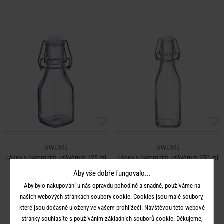
SWING
SWING
Láhev s patentním uzávěrem 125 ml
Láhev s patentním uzávěrem 250 ml
Aby vše dobře fungovalo...
89 Kč
99 Kč
Aby bylo nakupování u nás opravdu pohodlné a snadné, používáme na
našich webových stránkách soubory cookie. Cookies jsou malé soubory,
které jsou dočasně uloženy ve vašem prohlížeči. Návštěvou této webové
stránky souhlasíte s používáním základních souborů cookie. Děkujeme,