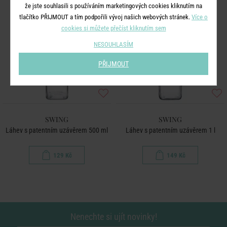
že jste souhlasili s používáním marketingových cookies kliknutím na
tlačítko PŘIJMOUT a tím podpořili vývoj našich webových stránek.
Více o
cookies si můžete přečíst kliknutím sem
NESOUHLASÍM
PŘIJMOUT
SWING
SWING
Láhev s patentním uzávěrem 500 ml
Láhev s patentním uzávěrem 1 l
129 Kč
149 Kč
Nenechte si ujít novinky!