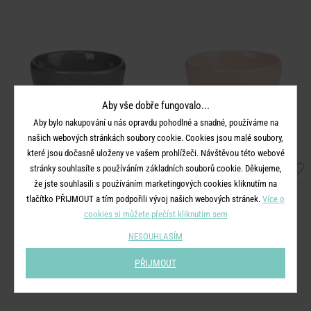
Aby vše dobře fungovalo...
Aby bylo nakupování u nás opravdu pohodlné a snadné, používáme na
našich webových stránkách soubory cookie. Cookies jsou malé soubory,
které jsou dočasně uloženy ve vašem prohlížeči. Návštěvou této webové
stránky souhlasíte s používáním základních souborů cookie. Děkujeme,
že jste souhlasili s používáním marketingových cookies kliknutím na
tlačítko PŘIJMOUT a tím podpořili vývoj našich webových stránek.
Více o
SPHERE
SPHERE
cookies si můžete přečíst kliknutím sem
Kalíšek na vejce - šedá
Kalíšek na vejce - sv. růžová
NESOUHLASÍM
99 Kč
99 Kč
PŘIJMOUT