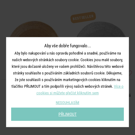
BESTSELLER
Aby vše dobře fungovalo...
Aby bylo nakupování u nás opravdu pohodlné a snadné, používáme na
našich webových stránkách soubory cookie. Cookies jsou malé soubory,
které jsou dočasně uloženy ve vašem prohlížeči. Návštěvou této webové
stránky souhlasíte s používáním základních souborů cookie. Děkujeme,
že jste souhlasili s používáním marketingových cookies kliknutím na
tlačítko PŘIJMOUT a tím podpořili vývoj našich webových stránek.
Více o
SHINE ON
SHINE ON
cookies si můžete přečíst kliknutím sem
Prostírání s perlami 35 cm - zlatá
Prostírání s perlami 35 cm - stříbrná
NESOUHLASÍM
249 Kč
249 Kč
PŘIJMOUT