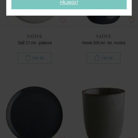
PŘIJMOUT
NATIVE
NATIVE
Talíř 27 cm - písková
Hrnek 300 ml - tm. modrá
349 Kč
199 Kč