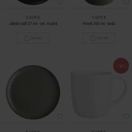
NATIVE
NATIVE
Jídelní talíř 27 cm - tm. modrá
Hrnek 300 ml - šedá
349 Kč
199 Kč
-50
%
NATIVE
NATIVE