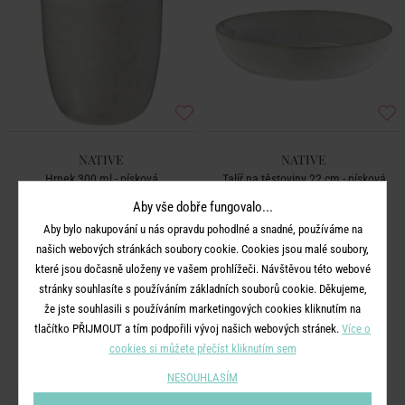
NATIVE
NATIVE
Hrnek 300 ml - písková
Talíř na těstoviny 22 cm - písková
Aby vše dobře fungovalo...
199 Kč
349 Kč
Aby bylo nakupování u nás opravdu pohodlné a snadné, používáme na
našich webových stránkách soubory cookie. Cookies jsou malé soubory,
které jsou dočasně uloženy ve vašem prohlížeči. Návštěvou této webové
stránky souhlasíte s používáním základních souborů cookie. Děkujeme,
že jste souhlasili s používáním marketingových cookies kliknutím na
tlačítko PŘIJMOUT a tím podpořili vývoj našich webových stránek.
Více o
cookies si můžete přečíst kliknutím sem
NESOUHLASÍM