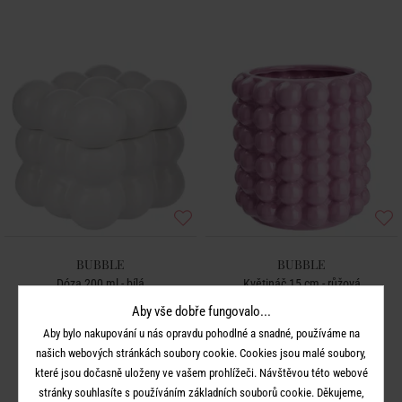
BUBBLE
BUBBLE
Dóza 200 ml - bílá
Květináč 15 cm - růžová
Aby vše dobře fungovalo...
229 Kč
399 Kč
Aby bylo nakupování u nás opravdu pohodlné a snadné, používáme na
našich webových stránkách soubory cookie. Cookies jsou malé soubory,
které jsou dočasně uloženy ve vašem prohlížeči. Návštěvou této webové
stránky souhlasíte s používáním základních souborů cookie. Děkujeme,