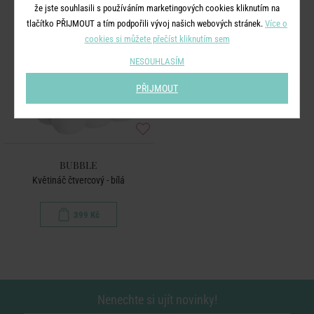
že jste souhlasili s používáním marketingových cookies kliknutím na
tlačítko PŘIJMOUT a tím podpořili vývoj našich webových stránek.
Více o
cookies si můžete přečíst kliknutím sem
NESOUHLASÍM
PŘIJMOUT
BUBBLE
Květináč čtvercový - bílá
399 Kč
Nenechte si ujít novinky!