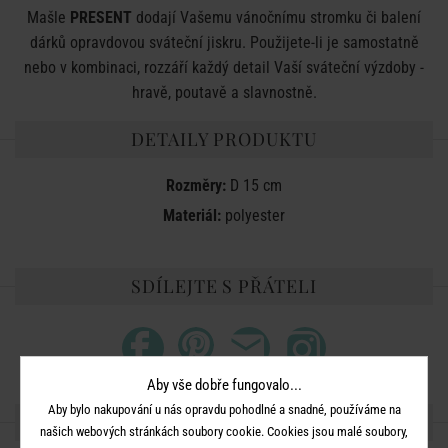
Mašle
PRESENT
dodají Vašemu vánočnímu stromku či balení
dárků opravdovou sváteční jiskru. Použijete-li je samostatně
nebo v kombinaci, rozzáří každý detail Vaší sváteční výzdoby -
hravě, poutavě a slavnostně.
DETAILY PRODUKTU
Rozměry:
D 15 cm
Materiál:
polyester
SDÍLEJTE S PŘÁTELI
Aby vše dobře fungovalo...
Aby bylo nakupování u nás opravdu pohodlné a snadné, používáme na
DALŠÍ PRODUKTY ZE SÉRIE
našich webových stránkách soubory cookie. Cookies jsou malé soubory,