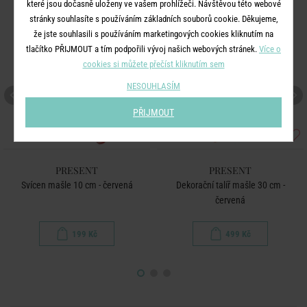
které jsou dočasně uloženy ve vašem prohlížeči. Návštěvou této webové
stránky souhlasíte s používáním základních souborů cookie. Děkujeme,
že jste souhlasili s používáním marketingových cookies kliknutím na
tlačítko PŘIJMOUT a tím podpořili vývoj našich webových stránek.
Více o
cookies si můžete přečíst kliknutím sem
NESOUHLASÍM
PŘIJMOUT
PRESENT
PRESENT
Svícen mašle 10 cm - červená
Dekorační talíř mašle 30 cm -
červená
199 Kč
499 Kč