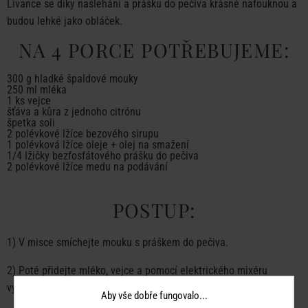
Lívance se díky našlehání a prášku do pečiva krásně nafouknou a
budou lehké jako obláček.
NA 4 PORCE POTŘEBUJEME:
300 g hladké špaldové mouky
250 ml mléka
1 ks vejce
šťáva a kůra z jednoho citrónu
špetka soli
2 polévkové lžíce bezového sirupu
1 polévková lžíce oleje + olej na smažení
1/4 lžičky bezfosfátového prášku do pečiva
2 polévkové lžíce medu na podávání
POSTUP:
1) V misce smíchejte mouku s práškem do pečiva.
2) Poté přidejte mléko, vejce a pomocí elektrického mixéru
vyšlehejte.
Aby vše dobře fungovalo...