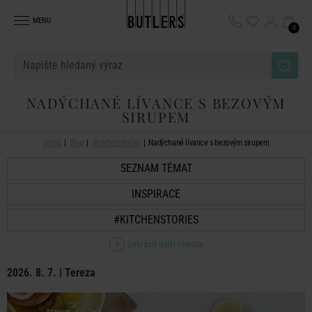
MENU
0
NADÝCHANÉ LÍVANCE S BEZOVÝM
SIRUPEM
Domů
Blog
#kitchenstories
Nadýchané lívance s bezovým sirupem
SEZNAM TÉMAT
INSPIRACE
#KITCHENSTORIES
Zobrazit další témata
2026. 8. 7. | Tereza