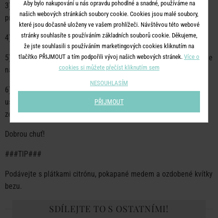
Aby bylo nakupování u nás opravdu pohodlné a snadné, používáme na
3) Nakonec přidejte sůl, bezový sirup a olej a vše dobře
našich webových stránkách soubory cookie. Cookies jsou malé soubory,
promíchejte.
které jsou dočasně uloženy ve vašem prohlížeči. Návštěvou této webové
stránky souhlasíte s používáním základních souborů cookie. Děkujeme,
4) Takto připravené těsto nechte minimálně 20 minut odpočívat.
že jste souhlasili s používáním marketingových cookies kliknutím na
5) Citrusové plody oloupejte, ořízněte bílé zbytky kůry a nakrájejte
tlačítko PŘIJMOUT a tím podpořili vývoj našich webových stránek.
Více o
cookies si můžete přečíst kliknutím sem
na kolečka.
NESOUHLASÍM
6) Pánev na lívance vymažte troškou oleje a postupně lívance
usmažte. Ideálně na mírném ohni, aby se lívance propekly i
PŘIJMOUT
zevnitř.
Dobrou chuť!
###TIP###
Podávejte s plátkami citrónu, pokapané medem a ozdobené kvítky
bezu.
SDÍLEJTE TO S OSTATNÍMI!