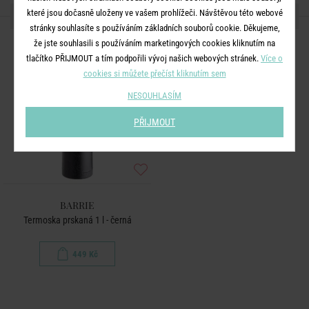
které jsou dočasně uloženy ve vašem prohlížeči. Návštěvou této webové
DALŠÍ PRODUKTY ZE SÉRIE
stránky souhlasíte s používáním základních souborů cookie. Děkujeme,
že jste souhlasili s používáním marketingových cookies kliknutím na
tlačítko PŘIJMOUT a tím podpořili vývoj našich webových stránek.
Více o
cookies si můžete přečíst kliknutím sem
NESOUHLASÍM
PŘIJMOUT
BARRIE
Termoska prskaná 1 l - černá
449 Kč