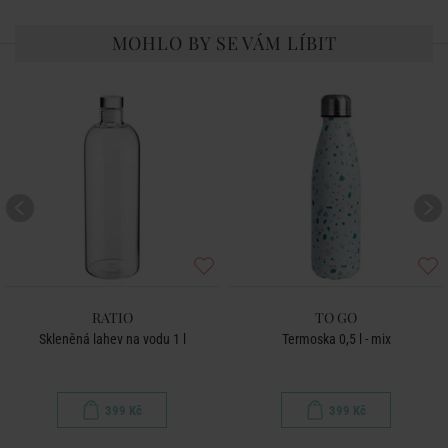
MOHLO BY SE VÁM LÍBIT
RATIO
TO GO
Skleněná lahev na vodu 1 l
Termoska 0,5 l - mix
399 Kč
399 Kč