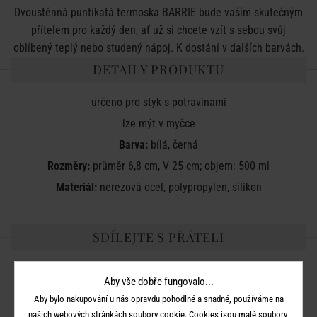
Dvoustěnná puntíkatá termoska BARRIE bude vaším skutečným
přítelem pro každý den, ať už si chcete vzít s sebou svůj
oblíbený teplý nebo studený nápoj. K dostání v dalších barvách.
DETAILY PRODUKTU
určeno pro styk s potravinami
lze mýt v myčce
Barva:
bílá, černá
Rozměry:
průměr 6,8 cm, V 25 cm; objem: 500 ml
Materiál:
nerezová ocel, polypropylen, silikon
SDÍLEJTE S PŘÁTELI
Aby vše dobře fungovalo...
Aby bylo nakupování u nás opravdu pohodlné a snadné, používáme na
našich webových stránkách soubory cookie. Cookies jsou malé soubory,