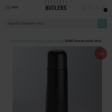
MENU
0
Domů
Stolování
Termosky a lahve na vodu
BARRIE Termoska puntíky 500 ml
-30
%