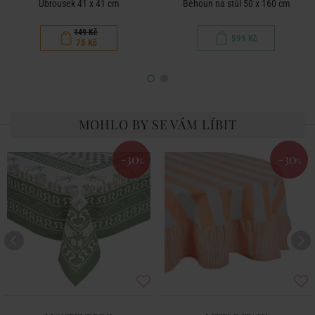
Ubrousek 41 x 41 cm
Běhoun na stůl 50 x 160 cm
149 Kč
599 Kč
75 Kč
MOHLO BY SE VÁM LÍBIT
-30
-30
%
%