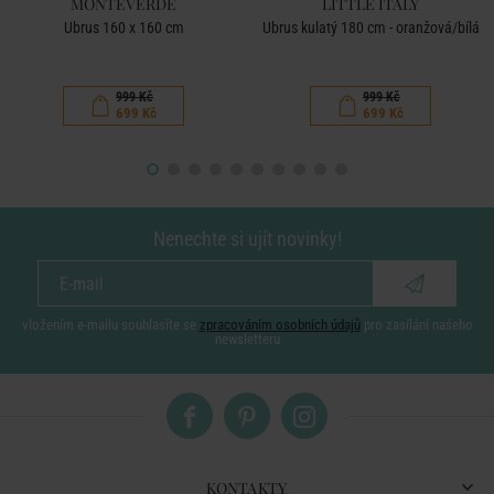
MONTEVERDE
LITTLE ITALY
Ubrus 160 x 160 cm
Ubrus kulatý 180 cm - oranžová/bílá
999 Kč
999 Kč
699 Kč
699 Kč
Nenechte si ujít novinky!
vložením e-mailu souhlasíte se
zpracováním osobních údajů
pro zasílání našeho
newsletteru
KONTAKTY