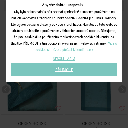
Aby vše dobře fungovalo...
SDÍLEJTE S PŘÁTELI
Aby bylo nakupování u nás opravdu pohodlné a snadné, používáme na
našich webových stránkách soubory cookie. Cookies jsou malé soubory,
které jsou dočasně uloženy ve vašem prohlížeči. Návštěvou této webové
stránky souhlasíte s používáním základních souborů cookie. Děkujeme,
že jste souhlasili s používáním marketingových cookies kliknutím na
tlačítko PŘIJMOUT a tím podpořili vývoj našich webových stránek.
Více o
DALŠÍ PRODUKTY ZE SÉRIE
cookies si můžete přečíst kliknutím sem
-50
NESOUHLASÍM
%
PŘIJMOUT
GREEN HOUSE
GREEN HOUSE