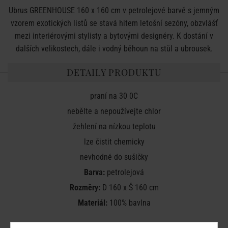
Ubrus GREENHOUSE 160 x 160 cm v petrolejové barvě s jemným
vzorem exotických listů se stavá hitem letošní sezóny, obzvlášť
mezi interiérovými stylisty a bytovými designéry. K dostání v
dalších velikostech, dále i vodný běhoun na stůl a ubrousek.
DETAILY PRODUKTU
praní na 30
0
C
nebělte a nepoužívejte chlor
žehlení na nízkou teplotu
lze čistit chemicky
nevhodné do sušičky
Barva:
petrolejová
Rozměry:
D 160 x Š 160 cm
Materiál:
100% bavlna