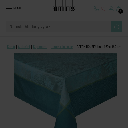
MENU
0
Domů
Stolování
K prostření
Ubrusy a běhouny
GREEN HOUSE Ubrus 160 x 160 cm