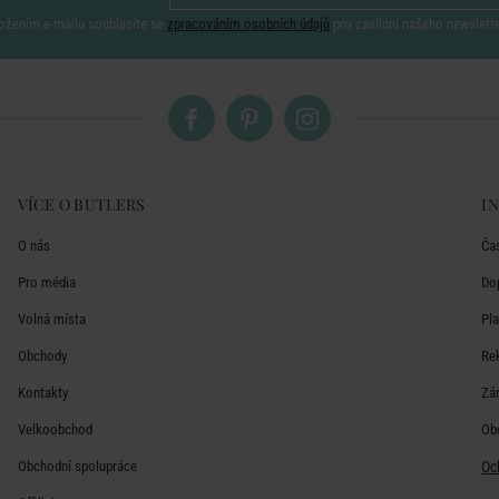
ožením e-mailu souhlasíte se
zpracováním osobních údajů
pro zasílání našeho newslett
VÍCE O BUTLERS
I
O nás
Ča
Pro média
Do
Volná místa
Pl
Obchody
Re
Kontakty
Zá
Velkoobchod
Ob
Obchodní spolupráce
Oc