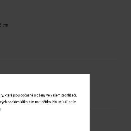
25 cm
y, které jsou dočasně uloženy ve vašem prohlížeči.
vých cookies kliknutím na tlačítko PŘIJMOUT a tím
m