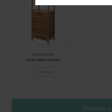
BIG BAMBOO
Regál s košem na prádlo
2 990 Kč
Nenechte si 