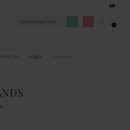
0
KOUPELNA
DÁRKY
VÝPRODEJ
ANDS
o