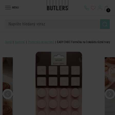
MENU
0
Domů
Kuchyně
Pomocníci do kuchyně
EASY CHOC Formička na čokoládu různé tvary