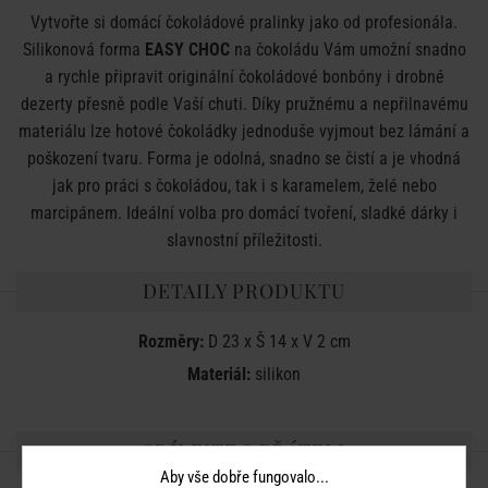
Vytvořte si domácí čokoládové pralinky jako od profesionála.
Silikonová forma
EASY CHOC
na čokoládu Vám umožní snadno
a rychle připravit originální čokoládové bonbóny i drobné
dezerty přesně podle Vaší chuti. Díky pružnému a nepřilnavému
materiálu lze hotové čokoládky jednoduše vyjmout bez lámání a
poškození tvaru. Forma je odolná, snadno se čistí a je vhodná
jak pro práci s čokoládou, tak i s karamelem, želé nebo
marcipánem. Ideální volba pro domácí tvoření, sladké dárky i
slavnostní příležitosti.
DETAILY PRODUKTU
Rozměry:
D 23 x Š 14 x V 2 cm
Materiál:
silikon
SDÍLEJTE S PŘÁTELI
Aby vše dobře fungovalo...