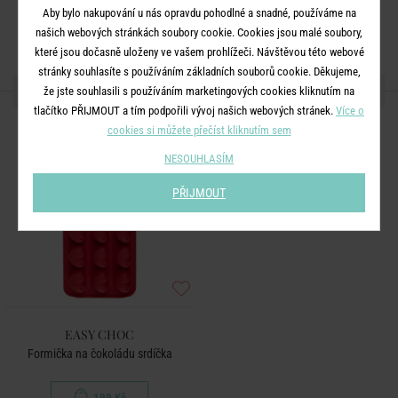
Aby bylo nakupování u nás opravdu pohodlné a snadné, používáme na
našich webových stránkách soubory cookie. Cookies jsou malé soubory,
které jsou dočasně uloženy ve vašem prohlížeči. Návštěvou této webové
stránky souhlasíte s používáním základních souborů cookie. Děkujeme,
DALŠÍ PRODUKTY ZE SÉRIE
že jste souhlasili s používáním marketingových cookies kliknutím na
tlačítko PŘIJMOUT a tím podpořili vývoj našich webových stránek.
Více o
cookies si můžete přečíst kliknutím sem
NESOUHLASÍM
PŘIJMOUT
EASY CHOC
Formička na čokoládu srdíčka
199 Kč