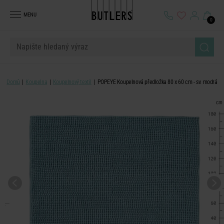
MENU
0
Domů
Koupelna
Koupelnový textil
POPEYE Koupelnová předložka 80 x 60 cm - sv. modrá