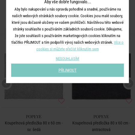
Aby vše dobře fungovalo...
Aby bylo nakupování u nás opravdu pohodlné a snadné, používáme na
našich webových stránkách soubory cookie. Cookies jsou malé soubory,
které jsou dočasně uloženy ve vašem prohlížeči. Návštěvou této webové
stránky souhlasíte s používáním základních souborů cookie. Děkujeme,
DALŠÍ PRODUKTY ZE SÉRIE
že jste souhlasili s používáním marketingových cookies kliknutím na
tlačítko PŘIJMOUT a tím podpořili vývoj našich webových stránek.
Více o
BESTSELLER
cookies si můžete přečíst kliknutím sem
NESOUHLASÍM
PŘIJMOUT
POPEYE
POPEYE
Koupelnová předložka 80 x 60 cm -
Koupelnová předložka 80 x 60 cm -
sv. šedá
antracitová