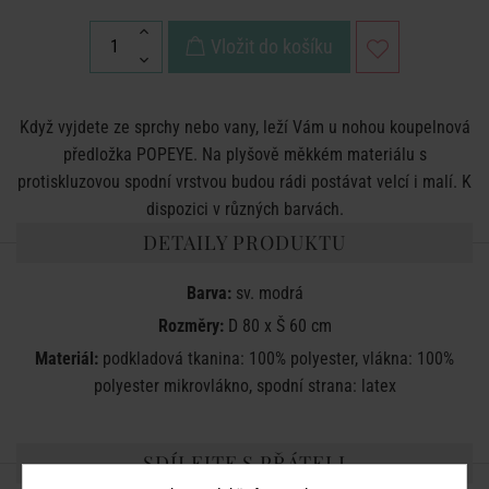
Vložit do košíku
Když vyjdete ze sprchy nebo vany, leží Vám u nohou koupelnová
předložka POPEYE. Na plyšově měkkém materiálu s
protiskluzovou spodní vrstvou budou rádi postávat velcí i malí. K
dispozici v různých barvách.
DETAILY PRODUKTU
Barva:
sv. modrá
Rozměry:
D 80 x Š 60 cm
Materiál:
podkladová tkanina: 100% polyester, vlákna: 100%
polyester mikrovlákno, spodní strana: latex
SDÍLEJTE S PŘÁTELI