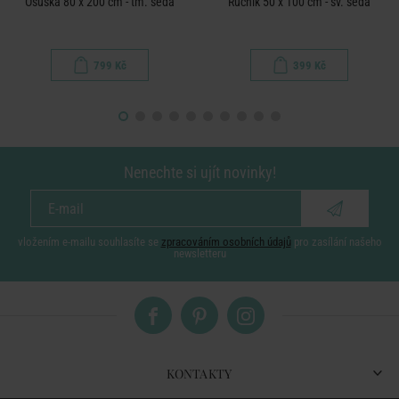
Osuška 80 x 200 cm - tm. šedá
Ručník 50 x 100 cm - sv. šedá
799 Kč
399 Kč
Nenechte si ujít novinky!
vložením e-mailu souhlasíte se
zpracováním osobních údajů
pro zasílání našeho
newsletteru
KONTAKTY