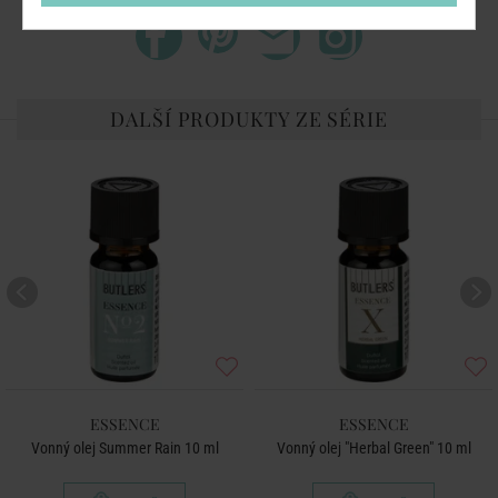
DALŠÍ PRODUKTY ZE SÉRIE
ESSENCE
ESSENCE
Vonný olej Summer Rain 10 ml
Vonný olej "Herbal Green" 10 ml