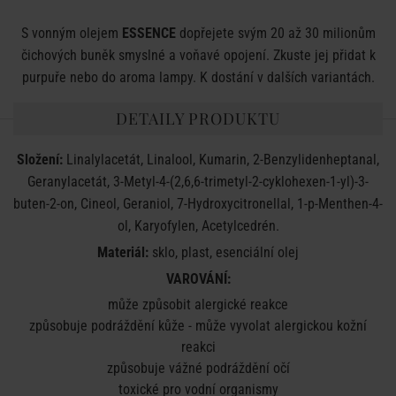
S vonným olejem
ESSENCE
dopřejete svým 20 až 30 milionům
čichových buněk smyslné a voňavé opojení. Zkuste jej přidat k
purpuře nebo do aroma lampy. K dostání v dalších variantách.
DETAILY PRODUKTU
Složení:
Linalylacetát, Linalool, Kumarin, 2-Benzylidenheptanal,
Geranylacetát, 3-Metyl-4-(2,6,6-trimetyl-2-cyklohexen-1-yl)-3-
buten-2-on, Cineol, Geraniol, 7-Hydroxycitronellal, 1-p-Menthen-4-
ol, Karyofylen, Acetylcedrén.
Materiál:
sklo, plast, esenciální olej
VAROVÁNÍ:
může způsobit alergické reakce
způsobuje podráždění kůže -
může vyvolat alergickou kožní
reakci
způsobuje vážné podráždění očí
toxické pro vodní organismy