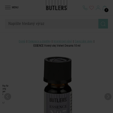
MENU
0
Domů
Dekorace a doplňky
Interiérové vůně
Esenciální oleje
ESSENCE Vonný olej Velvet Dreams 10 ml