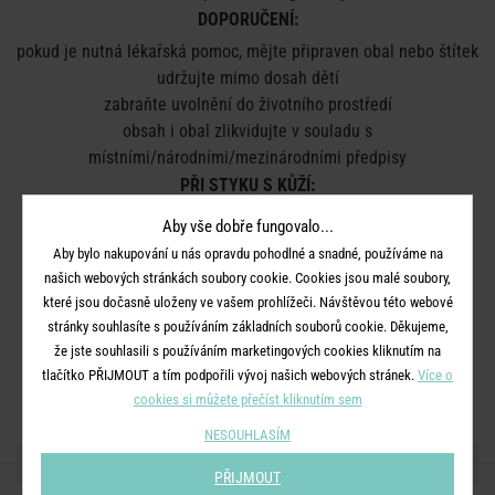
DOPORUČENÍ:
pokud je nutná lékařská pomoc, mějte připraven obal nebo štítek
udržujte mimo dosah dětí
zabraňte uvolnění do životního prostředí
obsah i obal zlikvidujte v souladu s
místními/národními/mezinárodními předpisy
PŘI STYKU S KŮŽÍ:
omyjte velkým množstvím vody a mýdla
Aby vše dobře fungovalo...
PŘI ZASAŽENÍ OČÍ:
Aby bylo nakupování u nás opravdu pohodlné a snadné, používáme na
několik minut opatrně vyplachujte vodou
našich webových stránkách soubory cookie. Cookies jsou malé soubory,
pokud je to možné, vyjměte kontaktní čočky a pokračujte ve
které jsou dočasně uloženy ve vašem prohlížeči. Návštěvou této webové
stránky souhlasíte s používáním základních souborů cookie. Děkujeme,
vyplachování
že jste souhlasili s používáním marketingových cookies kliknutím na
Likvidace:
Obsah/obal zlikvidujte v souladu s místními,
tlačítko PŘIJMOUT a tím podpořili vývoj našich webových stránek.
Více o
národními a mezinárodními předpisy.
cookies si můžete přečíst kliknutím sem
NESOUHLASÍM
SDÍLEJTE S PŘÁTELI
PŘIJMOUT