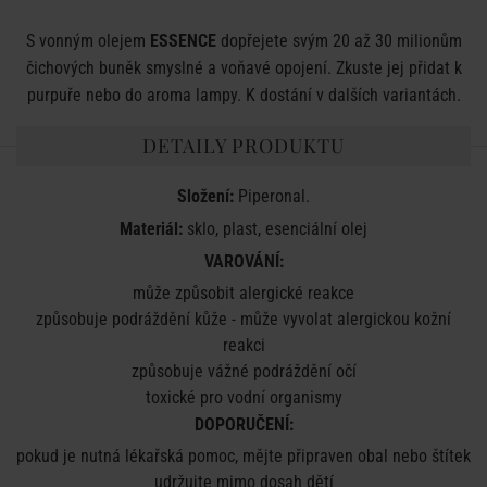
S vonným olejem
ESSENCE
dopřejete svým 20 až 30 milionům
čichových buněk smyslné a voňavé opojení. Zkuste jej přidat k
purpuře nebo do aroma lampy. K dostání v dalších variantách.
DETAILY PRODUKTU
Složení:
Piperonal.
Materiál:
sklo, plast, esenciální olej
VAROVÁNÍ:
může způsobit alergické reakce
způsobuje podráždění kůže -
může vyvolat alergickou kožní
reakci
způsobuje vážné podráždění očí
toxické pro vodní organismy
DOPORUČENÍ:
pokud je nutná lékařská pomoc, mějte připraven obal nebo štítek
udržujte mimo dosah dětí