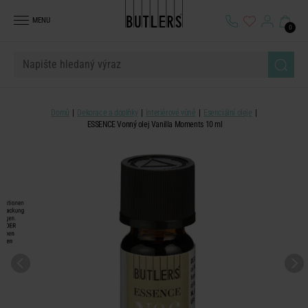
MENU
0
Domů
Dekorace a doplňky
Interiérové vůně
Esenciální oleje
ESSENCE Vonný olej Vanilla Moments 10 ml