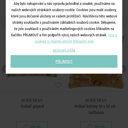
Aby bylo nakupování u nás opravdu pohodlné a snadné, používáme na
našich webových stránkách soubory cookie. Cookies jsou malé soubory,
které jsou dočasně uloženy ve vašem prohlížeči. Návštěvou této webové
DALŠÍ PRODUKTY ZE SÉRIE
stránky souhlasíte s používáním základních souborů cookie. Děkujeme,
že jste souhlasili s používáním marketingových cookies kliknutím na
tlačítko PŘIJMOUT a tím podpořili vývoj našich webových stránek.
Více o
cookies si můžete přečíst kliknutím sem
NESOUHLASÍM
PŘIJMOUT
BOHEMIAN
BOHEMIAN
Polštář gepard
Polštář květiny 50 x 50 cm -
hořčicová
849 Kč
799 Kč