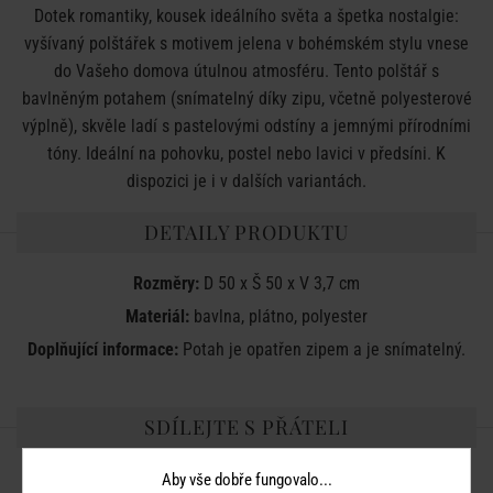
Dotek romantiky, kousek ideálního světa a špetka nostalgie:
vyšívaný polštářek s motivem jelena v bohémském stylu vnese
do Vašeho domova útulnou atmosféru. Tento polštář s
bavlněným potahem (snímatelný díky zipu, včetně polyesterové
výplně), skvěle ladí s pastelovými odstíny a jemnými přírodními
tóny. Ideální na pohovku, postel nebo lavici v předsíni. K
dispozici je i v dalších variantách.
DETAILY PRODUKTU
Rozměry:
D 50 x Š 50 x V 3,7 cm
Materiál:
bavlna, plátno, polyester
Doplňující informace:
Potah je opatřen zipem a je snímatelný.
SDÍLEJTE S PŘÁTELI
Aby vše dobře fungovalo...