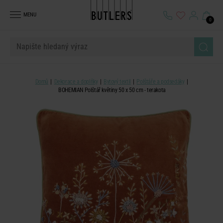
MENU
0
Domů
Dekorace a doplňky
Bytový textil
Polštáře a podsedáky
BOHEMIAN Polštář květiny 50 x 50 cm - terakota