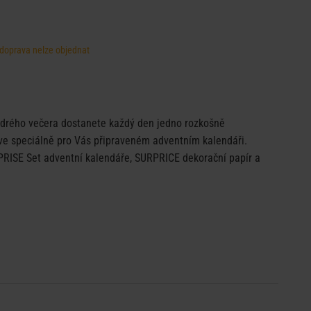
, doprava nelze objednat
ědrého večera dostanete každý den jedno rozkošně
 ve speciálně pro Vás připraveném adventním kalendáři.
RPRISE Set adventní kalendáře, SURPRICE dekorační papír a