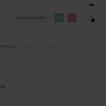
0
KOUPELNA
DÁRKY
VÝPRODEJ
E
 ks