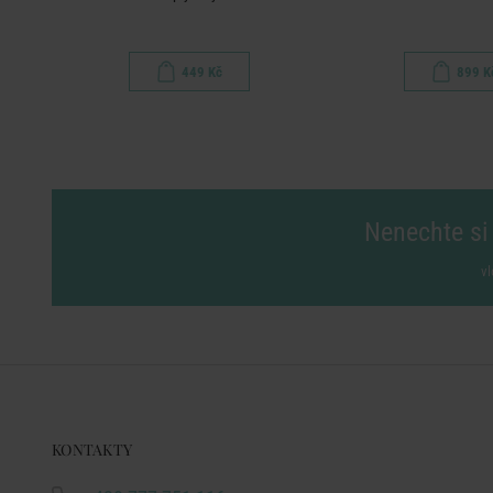
449 Kč
899 K
Nenechte si 
vl
KONTAKTY