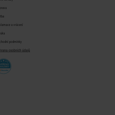
prava
atba
klamace a vrácení
ruka
chodní podmínky
hrana osobních údajů