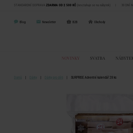
STANDARDNÍ DOPRAVA
ZDARMA OD 2 500 KČ
(nevztahuje se na nábytek)
|
30 DNÍ 
Blog
Newsletter
B2B
Obchody
NOVINKY
SVATBA
NÁBYTE
Domů
Dárky
Dárky pro děti
SURPRISE Adventní kalendář 28 ks