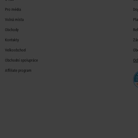
Pro média
Do
Volná místa
Pl
Obchody
Re
Kontakty
Zá
Velkoobchod
Ob
Obchodní spolupráce
Oc
Affiliate program