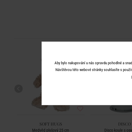
Aby bylo nakupování u nás opravdu pohodlné a snad
Návštěvou této webové stránky souhlasíte s použí
SOFT HUGS
DISCO
bílá
Medvěd plyšový 25 cm
Disco koule s os