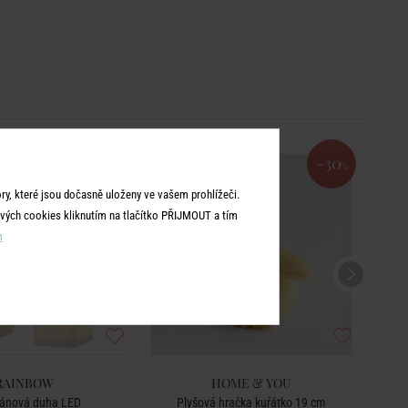
-30
%
y, které jsou dočasně uloženy ve vašem prohlížeči.
vých cookies kliknutím na tlačítko PŘIJMOUT a tím
m
RAINBOW
HOME & YOU
lánová duha LED
Plyšová hračka kuřátko 19 cm