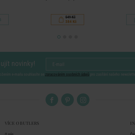
549 Kč
č
384 Kč
ujít novinky!
ožením e-mailu souhlasíte se
zpracováním osobních údajů
pro zasílání našeho newslett
VÍCE O BUTLERS
I
O nás
Ča