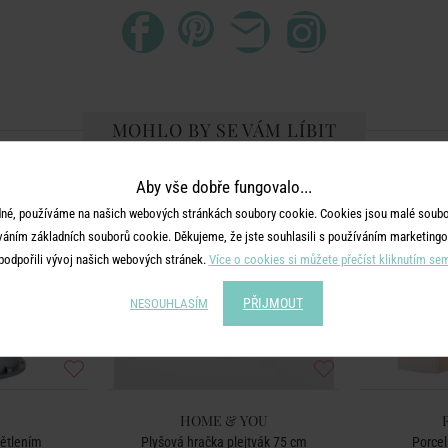
MOHLO BY SE VÁM LÍBIT
-30
%
Aby vše dobře fungovalo...
né, používáme na našich webových stránkách soubory cookie. Cookies jsou malé soubor
váním základních souborů cookie. Děkujeme, že jste souhlasili s používáním marketingo
podpořili vývoj našich webových stránek.
Více o cookies si můžete přečíst kliknutím se
PŘIJMOUT
NESOUHLASÍM
HOME & YOU
větlením
Plyšová hračka plejtvák 75 cm
Porce