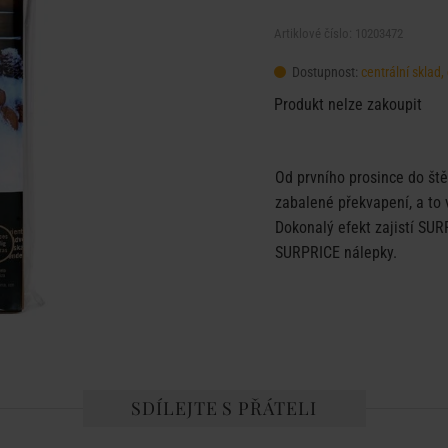
Artiklové číslo: 10203472
Dostupnost:
centrální sklad
Produkt nelze zakoupit
Od prvního prosince do št
zabalené překvapení, a to
Dokonalý efekt zajistí SU
SURPRICE nálepky.
SDÍLEJTE S PŘÁTELI