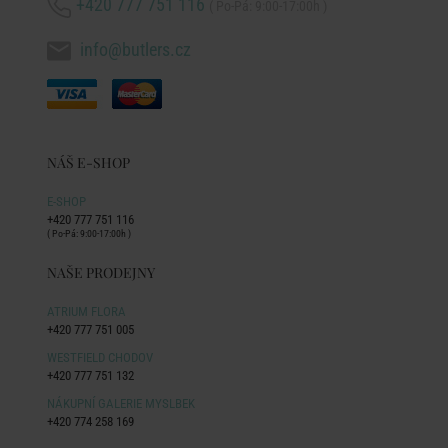
+420 777 751 116
( Po-Pá: 9:00-17:00h )
info@butlers.cz
NÁŠ E-SHOP
E-SHOP
+420 777 751 116
( Po-Pá: 9:00-17:00h )
NAŠE PRODEJNY
ATRIUM FLORA
+420 777 751 005
WESTFIELD CHODOV
+420 777 751 132
NÁKUPNÍ GALERIE MYSLBEK
+420 774 258 169