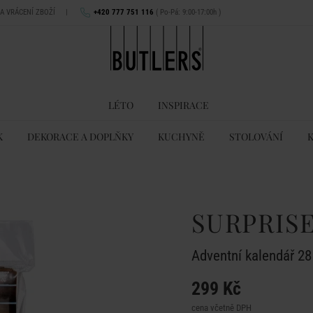
NA VRÁCENÍ ZBOŽÍ
|
+420 777 751 116
( Po-Pá: 9:00-17:00h )
LÉTO
INSPIRACE
K
DEKORACE A DOPLŇKY
KUCHYNĚ
STOLOVÁNÍ
SURPRIS
Adventní kalendář 28
299 Kč
cena včetně DPH