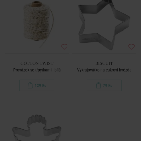
COTTON TWIST
BISCUIT
Provázek se třpytkami - bílá
Vykrajovátko na cukroví hvězda
129 Kč
79 Kč