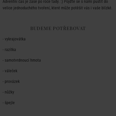
Adventní čas je zase po roce tady. :) Pojďte se s námi pustit do
velice jednoduchého tvoření, které může potěšit vás i vaše blízké.
BUDEME POTŘEBOVAT
-
vykrajovátka
- razítka
- samotvrdnoucí hmota
- váleček
- provázek
- nůžky
- špejle