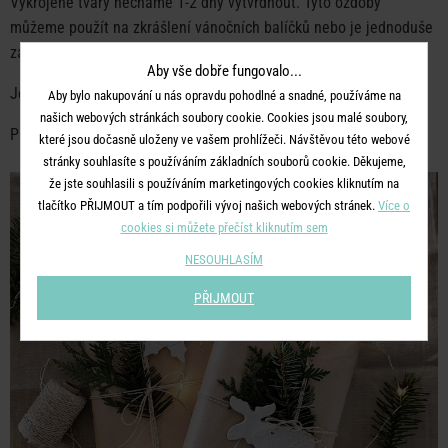
Vykrojené tvary necháme 1-2 dny vytvrdnout. Tyto ozdoby
můžeme použít na zkrášlení vánočních balíčků nebo je jednoduše
zavěsíme na větvičky ve váze.
Aby vše dobře fungovalo...
Jednoduché a přitom efektní.
Aby bylo nakupování u nás opravdu pohodlné a snadné, používáme na
našich webových stránkách soubory cookie. Cookies jsou malé soubory,
Přejeme krásné tvoření a kouzelný předvánoční čas .:)
které jsou dočasně uloženy ve vašem prohlížeči. Návštěvou této webové
stránky souhlasíte s používáním základních souborů cookie. Děkujeme,
že jste souhlasili s používáním marketingových cookies kliknutím na
tlačítko PŘIJMOUT a tím podpořili vývoj našich webových stránek.
Více o
cookies si můžete přečíst kliknutím sem
NESOUHLASÍM
PŘIJMOUT