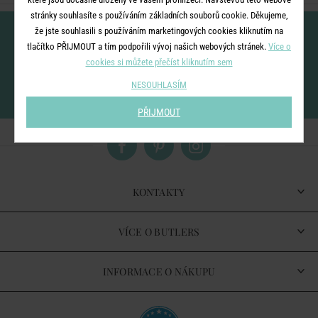
stránky souhlasíte s používáním základních souborů cookie. Děkujeme,
Nenechte si ujít novinky!
že jste souhlasili s používáním marketingových cookies kliknutím na
tlačítko PŘIJMOUT a tím podpořili vývoj našich webových stránek.
Více o
cookies si můžete přečíst kliknutím sem
NESOUHLASÍM
vložením e-mailu souhlasíte se
zpracováním osobních údajů
pro zasílání našeho
newsletteru
PŘIJMOUT
KONTAKTY
VÍCE O BUTLERS
INFORMACE O NÁKUPU