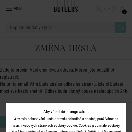
MENU
0
ZMĚNA HESLA
Zadejte prosím Vaši emailovou adresu, kterou jste použili při
registraci.
Na tento email Vám bude zaslán odkaz na stránku, kde si budete
moci své heslo změnit. Odkaz bude platný pouze následujících 24h.
Aby vše dobře fungovalo...
Aby bylo nakupování u nás opravdu pohodlné a snadné, používáme na
ODESLAT
našich webových stránkách soubory cookie. Cookies jsou malé soubory,
které jsou dočasně uloženy ve vašem prohlížeči. Návštěvou této webové