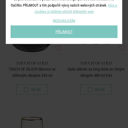
tlačítko PŘIJMOUT a tím podpořili vývoj našich webových stránek.
Více o
cookies si můžete přečíst kliknutím sem
NESOUHLASÍM
PŘIJMOUT
TOUCH OF GOLD
TOUCH OF GOLD
TOUCH OF SILVER Sklenice se
Sada sklenic na long drink se zlatým
stříbrným okrajem 345 ml
okrajem 480 ml 6 ks
149 Kč
749 Kč