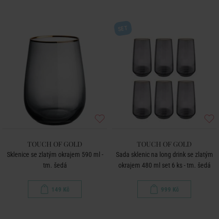
SET
TOUCH OF GOLD
TOUCH OF GOLD
Sklenice se zlatým okrajem 590 ml -
Sada sklenic na long drink se zlatým
tm. šedá
okrajem 480 ml set 6 ks - tm. šedá
149 Kč
999 Kč