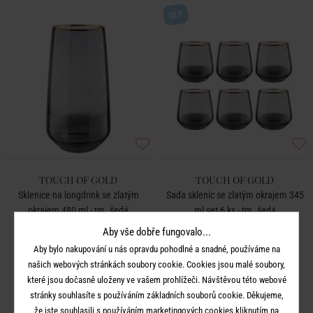
SET
TOUCH OF GOLD
TOUCH OF GOLD
Sklenice na longdrink se zlatým
Sada sklenic se zlatým okrajem 345
okrajem 480 ml - tm. šedá
ml set 6 ks - tm. šedá
Aby vše dobře fungovalo...
199 Kč
749 Kč
Aby bylo nakupování u nás opravdu pohodlné a snadné, používáme na
našich webových stránkách soubory cookie. Cookies jsou malé soubory,
které jsou dočasně uloženy ve vašem prohlížeči. Návštěvou této webové
stránky souhlasíte s používáním základních souborů cookie. Děkujeme,
SET
že jste souhlasili s používáním marketingových cookies kliknutím na