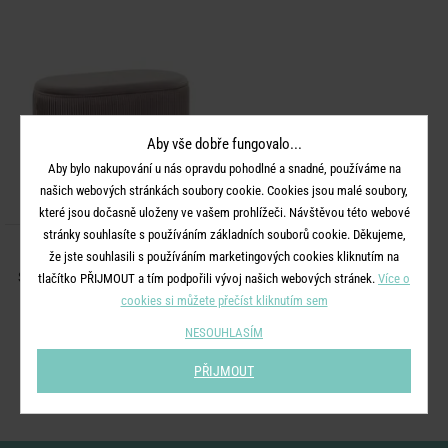
Aby vše dobře fungovalo...
Aby bylo nakupování u nás opravdu pohodlné a snadné, používáme na
našich webových stránkách soubory cookie. Cookies jsou malé soubory,
které jsou dočasně uloženy ve vašem prohlížeči. Návštěvou této webové
stránky souhlasíte s používáním základních souborů cookie. Děkujeme,
SHEHERAZADE
že jste souhlasili s používáním marketingových cookies kliknutím na
Sedák oválný sametový s úložným
tlačítko PŘIJMOUT a tím podpořili vývoj našich webových stránek.
Více o
prostorem - béžová
cookies si můžete přečíst kliknutím sem
NESOUHLASÍM
2 490 Kč
PŘIJMOUT