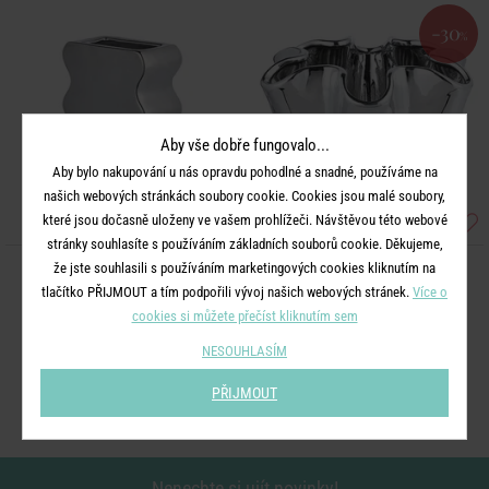
-30
%
Aby vše dobře fungovalo...
Aby bylo nakupování u nás opravdu pohodlné a snadné, používáme na
našich webových stránkách soubory cookie. Cookies jsou malé soubory,
které jsou dočasně uloženy ve vašem prohlížeči. Návštěvou této webové
stránky souhlasíte s používáním základních souborů cookie. Děkujeme,
že jste souhlasili s používáním marketingových cookies kliknutím na
REFLECT
REFLECT
tlačítko PŘIJMOUT a tím podpořili vývoj našich webových stránek.
Více o
Váza 30 cm - stříbrná
Váza 24 cm - stříbrná
cookies si můžete přečíst kliknutím sem
1 390 Kč
NESOUHLASÍM
849 Kč
973 Kč
PŘIJMOUT
Nenechte si ujít novinky!