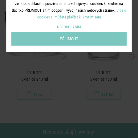
že jste souhlasili s používáním marketingových cookies kliknutím na
tlačítko PŘIJMOUT a tím podpořili vývoj našich webových stránek.
Více o
cookies si můžete přečíst kliknutím sem
NESOUHLASÍM
PŘIJMOUT
PURIST
PURIST
Sklenice 240 ml
Sklenice 450 ml
79 Kč
129 Kč
Nenechte si ujít novinky!