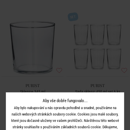
SET
PURIST
PURIST
Sklenice 345 ml
Sada sklenic 450 ml set 6 ks
Aby vše dobře fungovalo...
99 Kč
769 Kč
Aby bylo nakupování u nás opravdu pohodlné a snadné, používáme na
našich webových stránkách soubory cookie. Cookies jsou malé soubory,
které jsou dočasně uloženy ve vašem prohlížeči. Návštěvou této webové
stránky souhlasíte s používáním základních souborů cookie. Děkujeme,