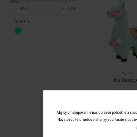
349 Kč
349 Kč
BARVA
PACO
Kasička alpa
349 Kč
Aby bylo nakupování u nás opravdu pohodlné a snad
Návštěvou této webové stránky souhlasíte s použí