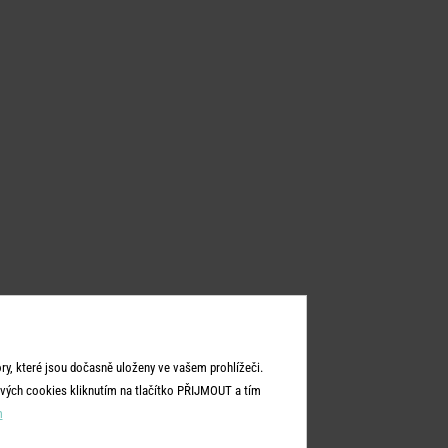
y, které jsou dočasně uloženy ve vašem prohlížeči.
vých cookies kliknutím na tlačítko PŘIJMOUT a tím
m