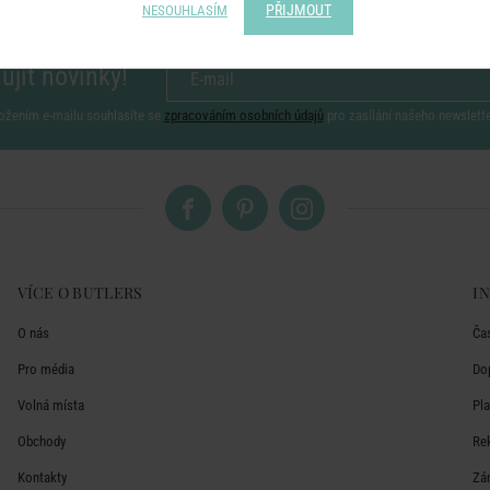
PŘIJMOUT
NESOUHLASÍM
ujít novinky!
ožením e-mailu souhlasíte se
zpracováním osobních údajů
pro zasílání našeho newslett
VÍCE O BUTLERS
I
O nás
Ča
Pro média
Do
Volná místa
Pl
Obchody
Re
Kontakty
Zá