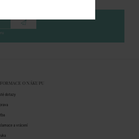
eru
NFORMACE O NÁKUPU
sté dotazy
prava
atba
klamace a vrácení
ruka