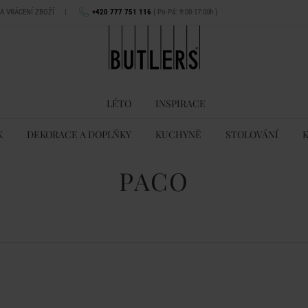
NA VRÁCENÍ ZBOŽÍ
|
+420 777 751 116
( Po-Pá: 9:00-17:00h )
LÉTO
INSPIRACE
K
DEKORACE A DOPLŇKY
KUCHYNĚ
STOLOVÁNÍ
PACO