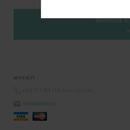
Nenechte si 
vl
KONTAKTY
+420 777 751 116
( Po-Pá: 9:00-17:00h )
info@butlers.cz