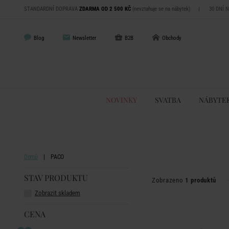
STANDARDNÍ DOPRAVA
ZDARMA OD 2 500 KČ
(nevztahuje se na nábytek)
|
30 DNÍ 
Blog
Newsletter
B2B
Obchody
NOVINKY
SVATBA
NÁBYTE
Domů
PACO
STAV PRODUKTU
Zobrazeno
1 produktů
Zobrazit skladem
CENA