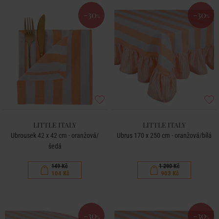
-30
-30
%
%
LITTLE ITALY
LITTLE ITALY
Ubrousek 42 x 42 cm - oranžová/
Ubrus 170 x 250 cm - oranžová/bílá
šedá
149 Kč
1 290 Kč
104 Kč
903 Kč
-30
-30
%
%