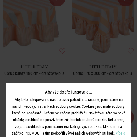
LITTLE ITALY
LITTLE ITALY
Ubrus kulatý 180 cm - oranžová/bílá
Ubrus 170 x 300 cm - oranžová/bílá
999 Kč
1 490 Kč
699 Kč
1 043 Kč
Aby vše dobře fungovalo...
Aby bylo nakupování u nás opravdu pohodlné a snadné, používáme na
našich webových stránkách soubory cookie. Cookies jsou malé soubory,
které jsou dočasně uloženy ve vašem prohlížeči. Návštěvou této webové
-30
-30
%
%
stránky souhlasíte s používáním základních souborů cookie. Děkujeme,
že jste souhlasili s používáním marketingových cookies kliknutím na
tlačítko PŘIJMOUT a tím podpořili vývoj našich webových stránek.
Více o