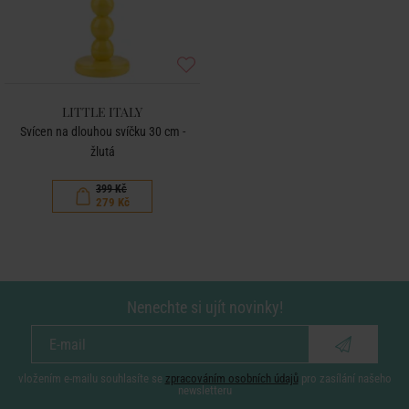
LITTLE ITALY
Svícen na dlouhou svíčku 30 cm -
žlutá
399 Kč
279 Kč
Nenechte si ujít novinky!
vložením e-mailu souhlasíte se
zpracováním osobních údajů
pro zasílání našeho
newsletteru