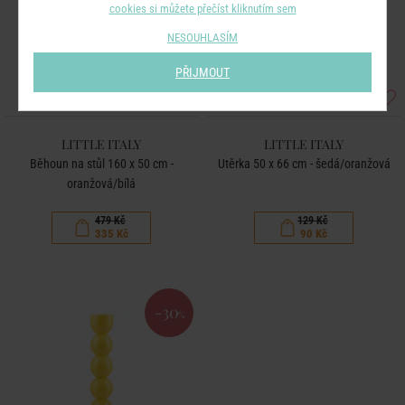
cookies si můžete přečíst kliknutím sem
NESOUHLASÍM
PŘIJMOUT
LITTLE ITALY
LITTLE ITALY
Běhoun na stůl 160 x 50 cm -
Utěrka 50 x 66 cm - šedá/oranžová
oranžová/bílá
479 Kč
129 Kč
335 Kč
90 Kč
-30
%