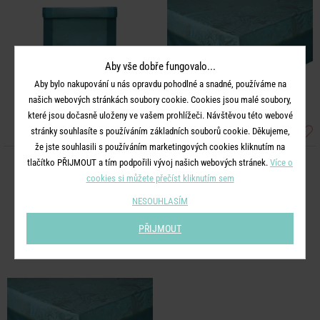
Aby vše dobře fungovalo...
Aby bylo nakupování u nás opravdu pohodlné a snadné, používáme na
našich webových stránkách soubory cookie. Cookies jsou malé soubory,
které jsou dočasně uloženy ve vašem prohlížeči. Návštěvou této webové
stránky souhlasíte s používáním základních souborů cookie. Děkujeme,
že jste souhlasili s používáním marketingových cookies kliknutím na
tlačítko PŘIJMOUT a tím podpořili vývoj našich webových stránek.
Více o
GREEN HOUSE
GREEN HOUSE
cookies si můžete přečíst kliknutím sem
Běhoun na stůl 50 x 160 cm
Ubrus 160 x 300 cm
NESOUHLASÍM
599 Kč
1 790 Kč
PŘIJMOUT