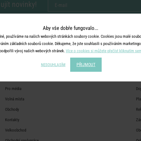
ujít novinky!
ožením e-mailu souhlasíte se
zpracováním osobních údajů
pro zasílání našeho newslett
Aby vše dobře fungovalo...
né, používáme na našich webových stránkách soubory cookie. Cookies jsou malé soubor
váním základních souborů cookie. Děkujeme, že jste souhlasili s používáním marketingo
podpořili vývoj našich webových stránek.
Více o cookies si můžete přečíst kliknutím se
PŘIJMOUT
NESOUHLASÍM
VÍCE O BUTLERS
I
O nás
Ča
Pro média
Do
Volná místa
Pl
Obchody
Re
Kontakty
Zá
Velkoobchod
Ob
Obchodní spolupráce
Oc