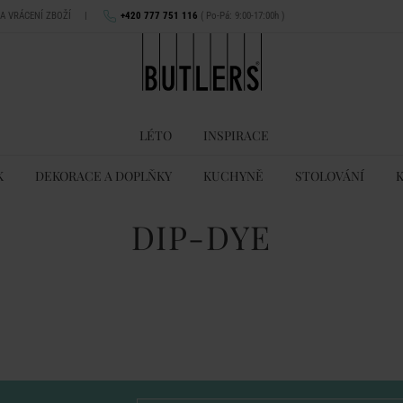
NA VRÁCENÍ ZBOŽÍ
|
+420 777 751 116
( Po-Pá: 9:00-17:00h )
LÉTO
INSPIRACE
K
DEKORACE A DOPLŇKY
KUCHYNĚ
STOLOVÁNÍ
DIP-DYE