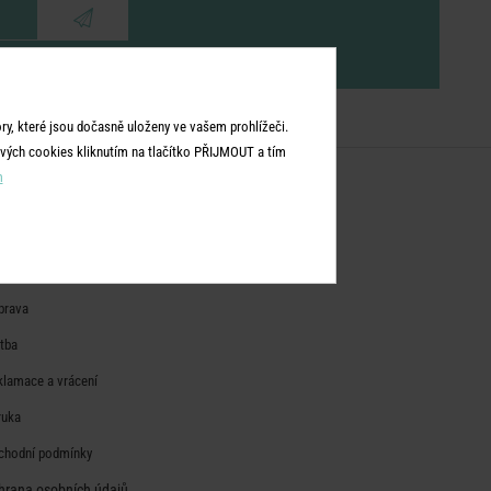
eru
y, které jsou dočasně uloženy ve vašem prohlížeči.
vých cookies kliknutím na tlačítko PŘIJMOUT a tím
m
NFORMACE O NÁKUPU
sté dotazy
prava
atba
klamace a vrácení
ruka
chodní podmínky
hrana osobních údajů