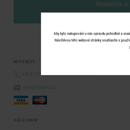
Nenechte si 
vl
Aby bylo nakupování u nás opravdu pohodlné a snad
Návštěvou této webové stránky souhlasíte s použí
KONTAKTY
+420 777 751 116
( Po-Pá: 9:00-17:00h )
info@butlers.cz
NÁŠ E-SHOP