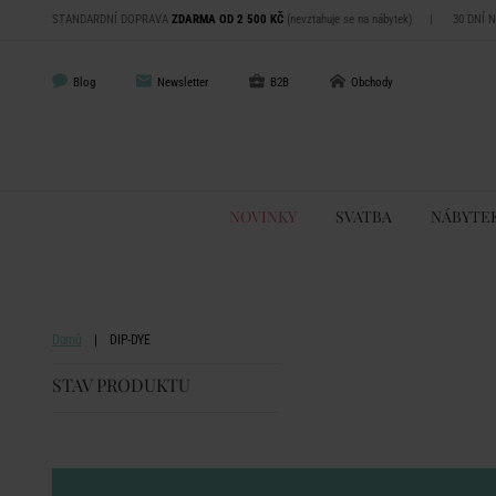
STANDARDNÍ DOPRAVA
ZDARMA OD 2 500 KČ
(nevztahuje se na nábytek)
|
30 DNÍ 
Blog
Newsletter
B2B
Obchody
NOVINKY
SVATBA
NÁBYTE
Domů
DIP-DYE
STAV PRODUKTU