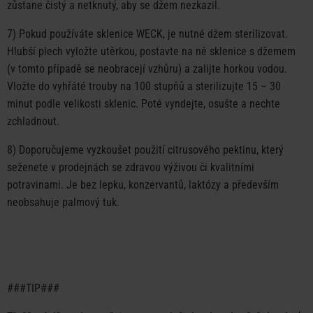
zůstane čistý a netknutý, aby se džem nezkazil.
7) Pokud používáte sklenice
WECK
, je nutné džem sterilizovat.
Hlubší plech vyložte utěrkou, postavte na ně sklenice s džemem
(v tomto případě se neobracejí vzhůru) a zalijte horkou vodou.
Vložte do vyhřáté trouby na 100 stupňů a sterilizujte 15 – 30
minut podle velikosti sklenic. Poté vyndejte, osušte a nechte
zchladnout.
8) Doporučujeme vyzkoušet použití citrusového pektinu, který
seženete v prodejnách se zdravou výživou či kvalitními
potravinami. Je bez lepku, konzervantů, laktózy a především
neobsahuje palmový tuk.
###TIP###