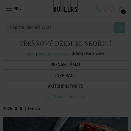
MENU
0
TŘEŠŇOVÝ DŽEM SE SKOŘICÍ
Domů
Blog
#kitchenstories
Třešňový džem se skořicí
SEZNAM TÉMAT
INSPIRACE
#KITCHENSTORIES
Zobrazit další témata
2026. 8. 8. | Tereza