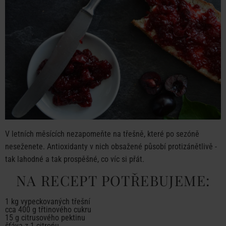
V letních měsících nezapomeňte na třešně, které po sezóně
neseženete. Antioxidanty v nich obsažené působí protizánětlivě -
tak lahodné a tak prospěšné, co víc si přát.
NA RECEPT POTŘEBUJEME:
1 kg vypeckovaných třešní
cca 400 g třtinového cukru
15 g citrusového pektinu
šťáva z 1 citrońu