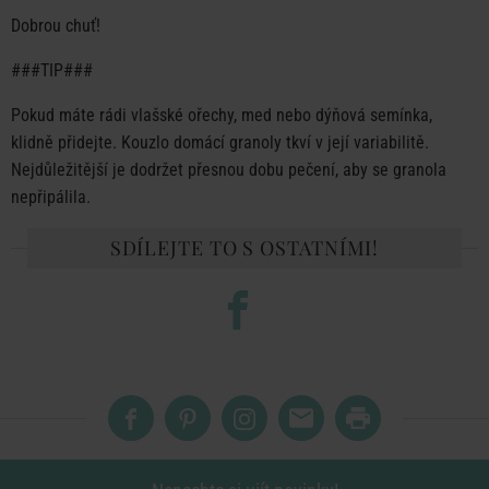
Dobrou chuť!
###TIP###
Pokud máte rádi vlašské ořechy, med nebo dýňová semínka,
klidně přidejte. Kouzlo domácí granoly tkví v její variabilitě.
Nejdůležitější je dodržet přesnou dobu pečení, aby se granola
nepřipálila.
SDÍLEJTE TO S OSTATNÍMI!