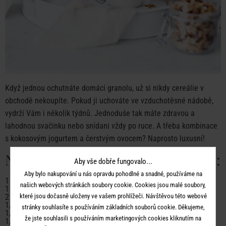
Když jednou ochutnáte domácí granolu, už si nikdy cereálie v
obchodě nekoupíte. Pokud ji uchováte ve vzduchotěsné nádobě,
vydrží Vám i několik týdnů. Jednoduše tak máte zdravou a
lahodnou svačinku nebo snídani vždy po ruce. A třeba kombinace
s kokosovým jogurtem a čerstvým ovocem? Naprosto luxusní!
NA 1 SKLENICI POTŘEBUJEME:
Aby vše dobře fungovalo...
Aby bylo nakupování u nás opravdu pohodlné a snadné, používáme na
1 šálek ovesných vloček
našich webových stránkách soubory cookie. Cookies jsou malé soubory,
1 šálek mandlí (celá jádra)
které jsou dočasně uloženy ve vašem prohlížeči. Návštěvou této webové
2 polévkové lžíce chia semínek
1/4 šálku javorového sirupu
stránky souhlasíte s používáním základních souborů cookie. Děkujeme,
1/2 šálku strouhaného kokosu
že jste souhlasili s používáním marketingových cookies kliknutím na
1/2 šálku kokosových lupínků (plátků)