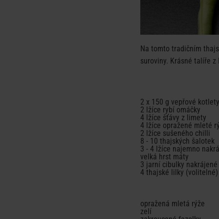
Na tomto tradičním thajsk
suroviny. Krásné talíře z
2 x 150 g vepřové kotlet
2 lžíce rybí omáčky
4 lžíce šťávy z limety
4 lžíce opražené mleté r
2 lžíce sušeného chilli
8 - 10 thajských šalotek
3 - 4 lžíce najemno nak
velká hrst máty
3 jarní cibulky nakrájené
4 thajské lilky (volitelné)
opražená mletá rýže
zelí