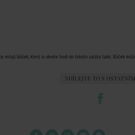
ce milují bůček, který si skvěle hodí do tohoto salátu také. Bůček můž
SDÍLEJTE TO S OSTATNÍM