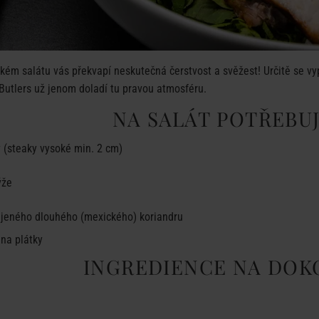
ém salátu vás překvapí neskutečná čerstvost a svěžest! Určitě se vypla
Butlers
už jenom doladí tu pravou atmosféru.
NA SALÁT POTŘEBU
y (steaky vysoké min. 2 cm)
ýže
rájeného dlouhého (mexického) koriandru
 na plátky
INGREDIENCE NA DOK