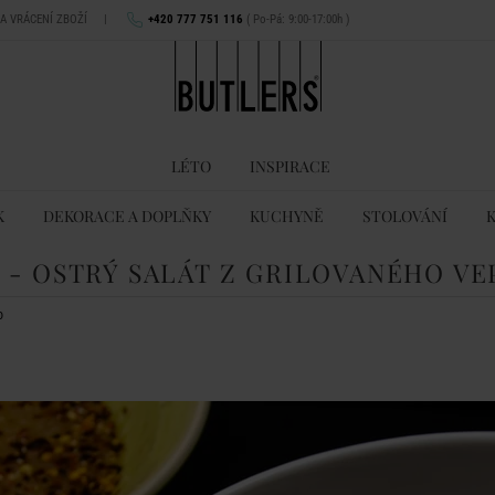
NA VRÁCENÍ ZBOŽÍ
|
+420 777 751 116
( Po-Pá: 9:00-17:00h )
LÉTO
INSPIRACE
K
DEKORACE A DOPLŇKY
KUCHYNĚ
STOLOVÁNÍ
 - OSTRÝ SALÁT Z GRILOVANÉHO V
o