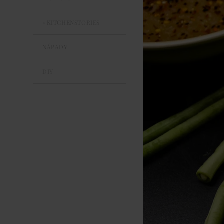
#KITCHENSTORIES
NÁPADY
DIY