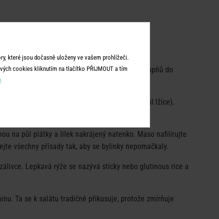
 trošku štípat do očí a v krku.
y, které jsou dočasně uloženy ve vašem prohlížeči.
vých cookies kliknutím na tlačítko PŘIJMOUT a tím
omáčky. Ogrilujte na rozpáleném grilu na 200 stupňů do
m
 – množství podle chuti (já jsem dala jednu a půl lžíce).
nou na půl plátky a lilek nakrájený natenko. Maso nafilírujte
hejte všechny přísady tak, aby se bylinky nepomačkaly.
 zálivce. Lepkavá rýže se nazývá sticky nebo glutinous rice a
ninu. Ta se k salátu tradičně přikusuje, protože zmírňuje