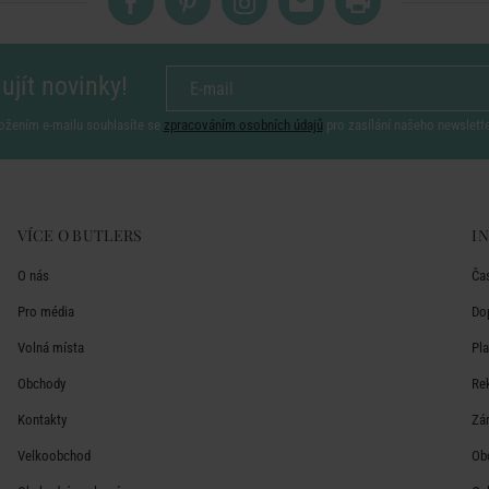
ujít novinky!
ožením e-mailu souhlasíte se
zpracováním osobních údajů
pro zasílání našeho newslett
VÍCE O BUTLERS
I
O nás
Ča
Pro média
Do
Volná místa
Pl
Obchody
Re
Kontakty
Zá
Velkoobchod
Ob