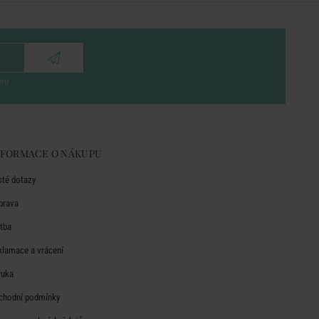
eru
NFORMACE O NÁKUPU
sté dotazy
prava
atba
klamace a vrácení
ruka
chodní podmínky