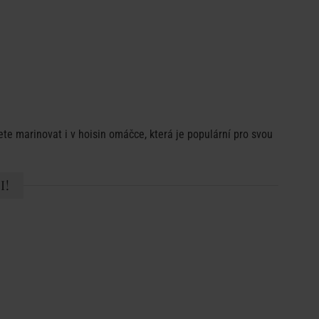
ete marinovat i v hoisin omáčce, která je populární pro svou
I!