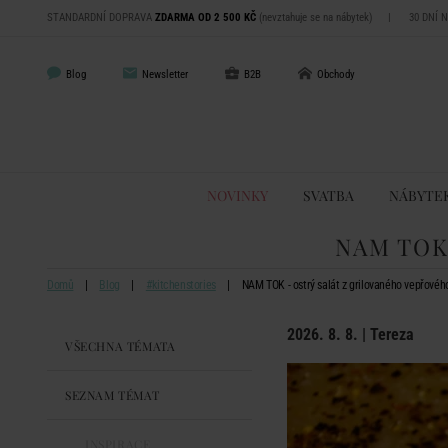
STANDARDNÍ DOPRAVA
ZDARMA OD 2 500 KČ
(nevztahuje se na nábytek)
|
30 DNÍ 
Blog
Newsletter
B2B
Obchody
NOVINKY
SVATBA
NÁBYTE
NAM TOK
Domů
Blog
#kitchenstories
NAM TOK - ostrý salát z grilovaného vepřovéh
2026. 8. 8. | Tereza
VŠECHNA TÉMATA
SEZNAM TÉMAT
INSPIRACE