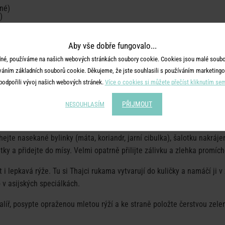
né)
)
POSTUP:
Aby vše dobře fungovalo...
asucho opražte na pánvi. Trvá to opravdu jen chviličku a pozor, bude to
né, používáme na našich webových stránkách soubory cookie. Cookies jsou malé soubor
váním základních souborů cookie. Děkujeme, že jste souhlasili s používáním marketingo
ožstvím sušeného chilli a cca 20 minut marinujte ve 3 lžících rybí 
podpořili vývoj našich webových stránek.
Více o cookies si můžete přečíst kliknutím se
ů a nechte odpočinout.
PŘIJMOUT
álivku. Promíchejte rybí omáčku, šťávu z limety, opraženou rýži a chilli
NESOUHLASÍM
, slaná a voňavá.
ejte nasekané bylinky (máta, koriandr, jarní cibulka), šalotku nakráje
tky a přidejte do mísy. Velmi opatrně přilijte zálivku a zlehka promíc
 i lepkavá rýže. Tu si Thajci rukama vytvarují do kuličky a namáčí ji v
 v asijských speciálkách.
talíř, posypte opraženou mletou rýží a ke straně položte čerstvou zele