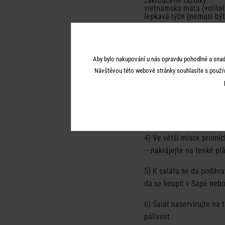
zakroucené fazolky
vietnamská mata (volitel
lepkavá rýže (nemusí být
1) Sušené chilli vločky n
Aby bylo nakupování u nás opravdu pohodlné a snad
Návštěvou této webové stránky souhlasíte s použí
2) Maso posypte malým mn
vnitřní teploty 70 stupň
3) Mezitím si připravte z
Zálivka by měla být ostrá
4) Ve větší misce promích
– nakrájejte na tenké plá
5) K salátu se dá podávat
dá se koupit v Sapě nebo
6) Salát naservírujte na 
pálivost.