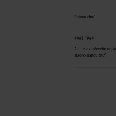
Dobrou chuť.
###TIP###
Asiaté z vepřového nejví
sladko-slanou chuť.