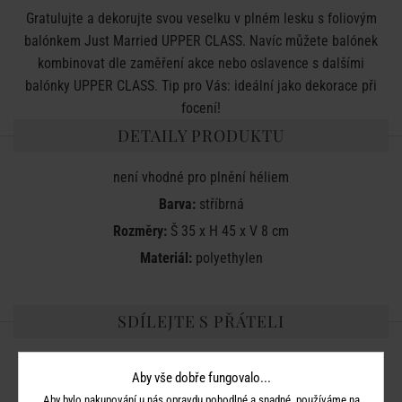
Gratulujte a dekorujte svou veselku v plném lesku s foliovým
balónkem Just Married UPPER CLASS. Navíc můžete balónek
kombinovat dle zaměření akce nebo oslavence s dalšími
balónky UPPER CLASS. Tip pro Vás: ideální jako dekorace při
focení!
DETAILY PRODUKTU
není vhodné pro plnění héliem
Barva:
stříbrná
Rozměry:
Š 35 x H 45 x V 8 cm
Materiál:
polyethylen
SDÍLEJTE S PŘÁTELI
Aby vše dobře fungovalo...
Aby bylo nakupování u nás opravdu pohodlné a snadné, používáme na