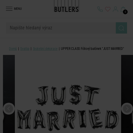
MENU
0
Domů
Svatba
Svatební dekorace
UPPER CLASS Fóliový balónek "JUST MARRIED"