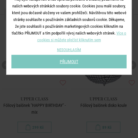
našich webových stránkách soubory cookie. Cookies jsou malé soubory,
které jsou dočasně uloženy ve vašem prohlížeči. Návštěvou této webové
DALŠÍ PRODUKTY ZE SÉRIE
stránky souhlasíte s používáním základních souborů cookie. Děkujeme,
že jste souhlasili s používáním marketingových cookies kliknutím na
tlačítko PŘIJMOUT a tím podpořili vývoj našich webových stránek.
Více o
cookies si můžete přečíst kliknutím sem
NESOUHLASÍM
PŘIJMOUT
UPPER CLASS
UPPER CLASS
Fóliový balónek "HAPPY BIRTHDAY" -
Fóliový balónek disko koule
mix
299 Kč
89 Kč