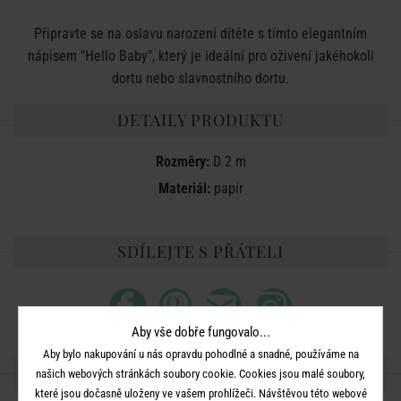
Připravte se na oslavu narození dítěte s tímto elegantním
nápisem "Hello Baby", který je ideální pro oživení jakéhokoli
dortu nebo slavnostního dortu.
DETAILY PRODUKTU
Rozměry:
D 2 m
Materiál:
papír
SDÍLEJTE S PŘÁTELI
Aby vše dobře fungovalo...
Aby bylo nakupování u nás opravdu pohodlné a snadné, používáme na
DALŠÍ PRODUKTY ZE SÉRIE
našich webových stránkách soubory cookie. Cookies jsou malé soubory,
které jsou dočasně uloženy ve vašem prohlížeči. Návštěvou této webové