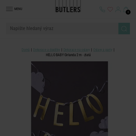
MENU
0
Domů
Dekorace a doplňky
Dekorace na oslavy
Oslavy a party
HELLO BABY Girlanda 2 m - zlatá