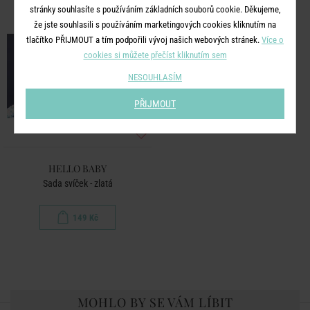
stránky souhlasíte s používáním základních souborů cookie. Děkujeme,
že jste souhlasili s používáním marketingových cookies kliknutím na
tlačítko PŘIJMOUT a tím podpořili vývoj našich webových stránek.
Více o
cookies si můžete přečíst kliknutím sem
NESOUHLASÍM
PŘIJMOUT
HELLO BABY
Sada svíček - zlatá
149 Kč
MOHLO BY SE VÁM LÍBIT