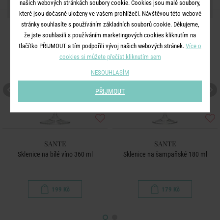
našich webových stránkách soubory cookie. Cookies jsou malé soubory,
DALŠÍ PRODUKTY ZE SÉRIE
které jsou dočasně uloženy ve vašem prohlížeči. Návštěvou této webové
stránky souhlasíte s používáním základních souborů cookie. Děkujeme,
že jste souhlasili s používáním marketingových cookies kliknutím na
tlačítko PŘIJMOUT a tím podpořili vývoj našich webových stránek.
Více o
cookies si můžete přečíst kliknutím sem
NESOUHLASÍM
PŘIJMOUT
SANTE
SANTE
Sklenice na bílé víno 360 ml
Sklenice na šampaňské 180 ml
199 Kč
179 Kč