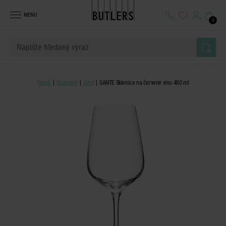
MENU
0
Domů
Stolování
Víno
SANTE Sklenice na červené víno 480 ml