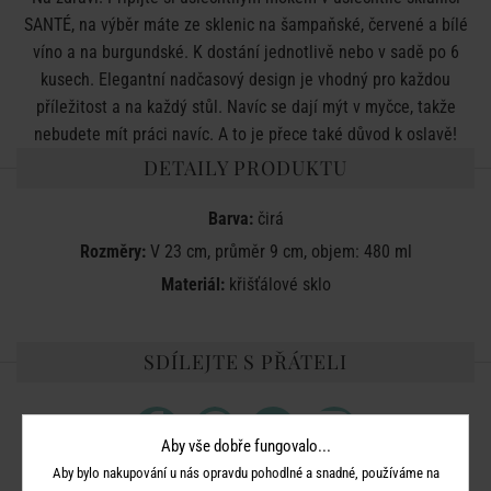
SANTÉ, na výběr máte ze sklenic na šampaňské, červené a bílé
víno a na burgundské. K dostání jednotlivě nebo v sadě po 6
kusech. Elegantní nadčasový design je vhodný pro každou
příležitost a na každý stůl. Navíc se dají mýt v myčce, takže
nebudete mít práci navíc. A to je přece také důvod k oslavě!
DETAILY PRODUKTU
Barva:
čirá
Rozměry:
V 23 cm, průměr 9 cm, objem: 480 ml
Materiál:
křišťálové sklo
SDÍLEJTE S PŘÁTELI
Aby vše dobře fungovalo...
Aby bylo nakupování u nás opravdu pohodlné a snadné, používáme na