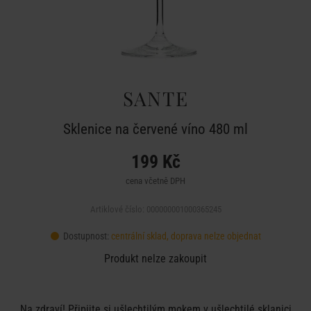
SANTE
Sklenice na červené víno 480 ml
199 Kč
cena včetně DPH
Artiklové číslo: 000000001000365245
Dostupnost:
centrální sklad, doprava nelze objednat
Produkt nelze zakoupit
Na zdraví! Připijte si ušlechtilým mokem v ušlechtilé sklanici