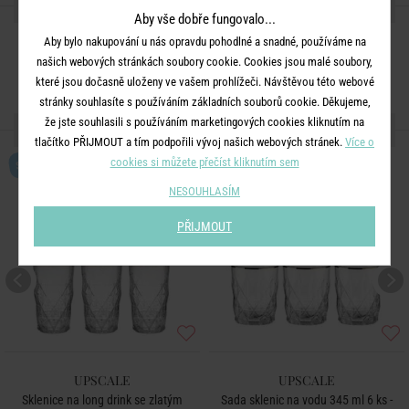
SDÍLEJTE S PŘÁTELI
Aby vše dobře fungovalo...
Aby bylo nakupování u nás opravdu pohodlné a snadné, používáme na
našich webových stránkách soubory cookie. Cookies jsou malé soubory,
které jsou dočasně uloženy ve vašem prohlížeči. Návštěvou této webové
stránky souhlasíte s používáním základních souborů cookie. Děkujeme,
že jste souhlasili s používáním marketingových cookies kliknutím na
DALŠÍ PRODUKTY ZE SÉRIE
tlačítko PŘIJMOUT a tím podpořili vývoj našich webových stránek.
Více o
cookies si můžete přečíst kliknutím sem
SET
SET
NESOUHLASÍM
PŘIJMOUT
UPSCALE
UPSCALE
Sklenice na long drink se zlatým
Sada sklenic na vodu 345 ml 6 ks -