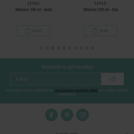
LINEE
LINEE
Sklenice 290 ml - šedá
Sklenice 290 ml - čirá
99 Kč
99 Kč
Nenechte si ujít novinky!
vložením e-mailu souhlasíte se
zpracováním osobních údajů
pro zasílání našeho
newsletteru