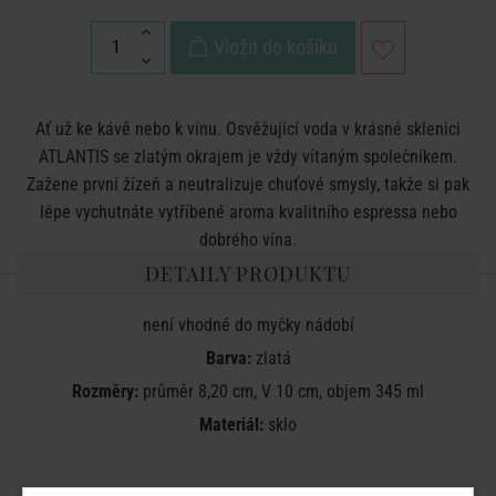
Vložit do košíku
Ať už ke kávě nebo k vínu. Osvěžující voda v krásné sklenici
ATLANTIS se zlatým okrajem je vždy vítaným společníkem.
Zažene první žízeň a neutralizuje chuťové smysly, takže si pak
lépe vychutnáte vytříbené aroma kvalitního espressa nebo
dobrého vína.
DETAILY PRODUKTU
není vhodné do myčky nádobí
Barva:
zlatá
Rozměry:
průměr 8,20 cm, V 10 cm, objem 345 ml
Materiál:
sklo