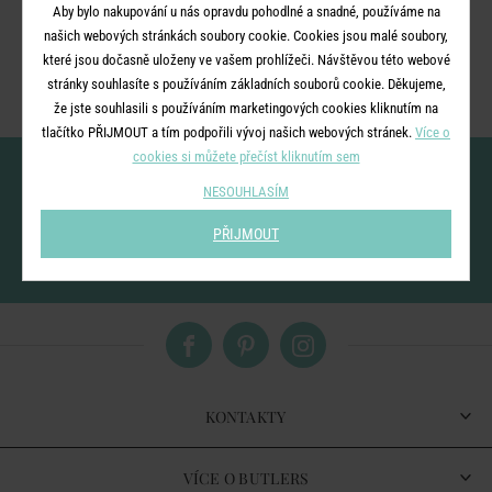
Aby bylo nakupování u nás opravdu pohodlné a snadné, používáme na
Ale nezoufejte, připravili jsme pro vás rozcestník nejbližších
našich webových stránkách soubory cookie. Cookies jsou malé soubory,
kategorií.
které jsou dočasně uloženy ve vašem prohlížeči. Návštěvou této webové
stránky souhlasíte s používáním základních souborů cookie. Děkujeme,
že jste souhlasili s používáním marketingových cookies kliknutím na
tlačítko PŘIJMOUT a tím podpořili vývoj našich webových stránek.
Více o
cookies si můžete přečíst kliknutím sem
Nenechte si ujít novinky!
NESOUHLASÍM
PŘIJMOUT
vložením e-mailu souhlasíte se
zpracováním osobních údajů
pro zasílání našeho
newsletteru
KONTAKTY
VÍCE O BUTLERS