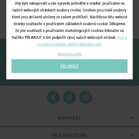
Aby bylo nakupování u nás opravdu pohodlné a snadné, používáme na
Ale nezoufejte, připravili jsme pro vás rozcestník nejbližších
našich webových stránkách soubory cookie. Cookies jsou malé soubory,
kategorií.
které jsou dočasně uloženy ve vašem prohlížeči. Návštěvou této webové
stránky souhlasíte s používáním základních souborů cookie. Děkujeme,
že jste souhlasili s používáním marketingových cookies kliknutím na
tlačítko PŘIJMOUT a tím podpořili vývoj našich webových stránek.
Více o
cookies si můžete přečíst kliknutím sem
Nenechte si ujít novinky!
NESOUHLASÍM
PŘIJMOUT
vložením e-mailu souhlasíte se
zpracováním osobních údajů
pro zasílání našeho
newsletteru
KONTAKTY
VÍCE O BUTLERS