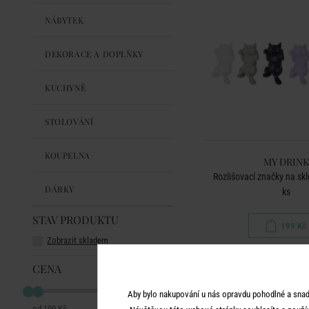
NÁBYTEK
DEKORACE A DOPLŇKY
KUCHYNĚ
STOLOVÁNÍ
KOUPELNA
MY DRINK
Rozlišovací značky na skl
DÁRKY
ks
STAV PRODUKTU
199 Kč
Zobrazit skladem
CENA
Aby bylo nakupování u nás opravdu pohodlné a snad
199 Kč
199 Kč