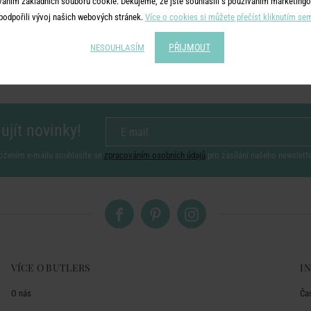
váním základních souborů cookie. Děkujeme, že jste souhlasili s používáním marketingo
podpořili vývoj našich webových stránek.
Více o cookies si můžete přečíst kliknutím se
PŘIJMOUT
NESOUHLASÍM
ujít novinky!
ožením e-mailu souhlasíte se
zpracováním osobních údajů
pro zasílání našeho newslett
VÍCE O BUTLERS
I
O nás
Ča