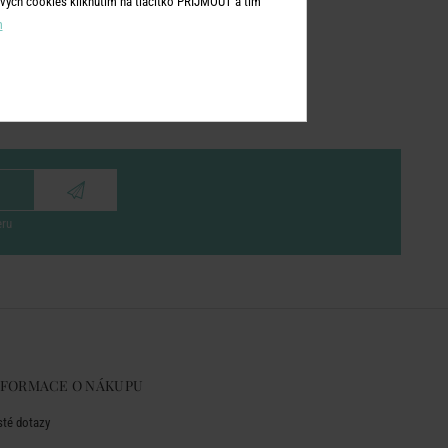
vých cookies kliknutím na tlačítko PŘIJMOUT a tím
m
eru
NFORMACE O NÁKUPU
sté dotazy