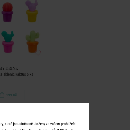
MY DRINK
e sklenic kaktus 6 ks
199 Kč
y, které jsou dočasně uloženy ve vašem prohlížeči.