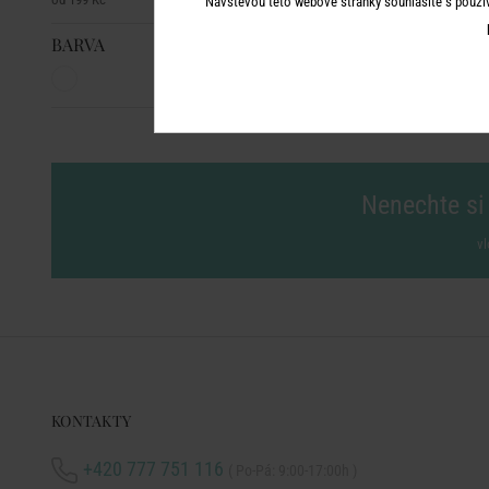
Návštěvou této webové stránky souhlasíte s použí
BARVA
Nenechte si 
vl
KONTAKTY
+420 777 751 116
( Po-Pá: 9:00-17:00h )