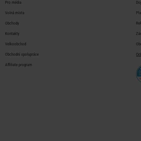
Pro média
Do
Volná místa
Pl
Obchody
Re
Kontakty
Zá
Velkoobchod
Ob
Obchodní spolupráce
Oc
Affiliate program