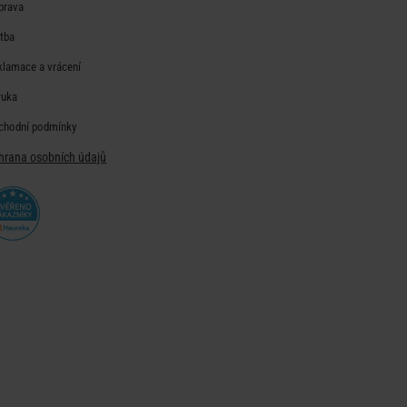
prava
atba
klamace a vrácení
ruka
chodní podmínky
hrana osobních údajů