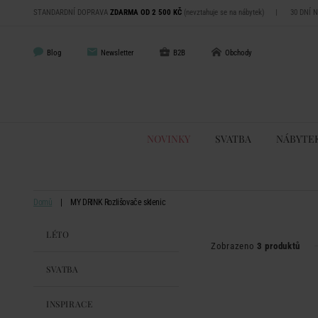
STANDARDNÍ DOPRAVA
ZDARMA OD 2 500 KČ
(nevztahuje se na nábytek)
|
30 DNÍ 
Blog
Newsletter
B2B
Obchody
NOVINKY
SVATBA
NÁBYTE
Domů
MY DRINK Rozlišovače sklenic
LÉTO
Zobrazeno
3 produktů
SVATBA
INSPIRACE