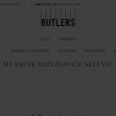
NA VRÁCENÍ ZBOŽÍ
|
+420 777 751 116
( Po-Pá: 9:00-17:00h )
LÉTO
INSPIRACE
K
DEKORACE A DOPLŇKY
KUCHYNĚ
STOLOVÁNÍ
MY DRINK ROZLIŠOVAČE SKLENIC