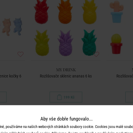
MY DRINK
enice kočky 6
Rozlišovače sklenic ananas 6 ks
Rozlišovač
199 Kč
Aby vše dobře fungovalo...
né, používáme na našich webových stránkách soubory cookie. Cookies jsou malé soubor