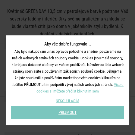
Květináč GREENDAY 13,5 cm v petrolejové barvě podtrhne Váš
seversky laděný interiér. Díky svému grafickému vzhledu se
bude vlastně cítit jako doma v jakémkoliv stylu bydlení. K
dostání v dalších variantách.
DETAILY PRODUKTU
Aby vše dobře fungovalo...
Aby bylo nakupování u nás opravdu pohodlné a snadné, používáme na
Barva:
petrolejová
našich webových stránkách soubory cookie. Cookies jsou malé soubory,
které jsou dočasně uloženy ve vašem prohlížeči. Návštěvou této webové
Rozměry:
průměr 13,5 cm, V 12,8 cm
stránky souhlasíte s používáním základních souborů cookie. Děkujeme,
Materiál:
kamenina
že jste souhlasili s používáním marketingových cookies kliknutím na
tlačítko PŘIJMOUT a tím podpořili vývoj našich webových stránek.
Více o
cookies si můžete přečíst kliknutím sem
SDÍLEJTE S PŘÁTELI
NESOUHLASÍM
PŘIJMOUT