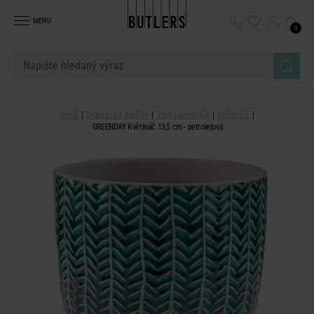
MENU
0
Domů
Dekorace a doplňky
Vázy a květináče
Květináče
GREENDAY Květináč 13,5 cm - petrolejová