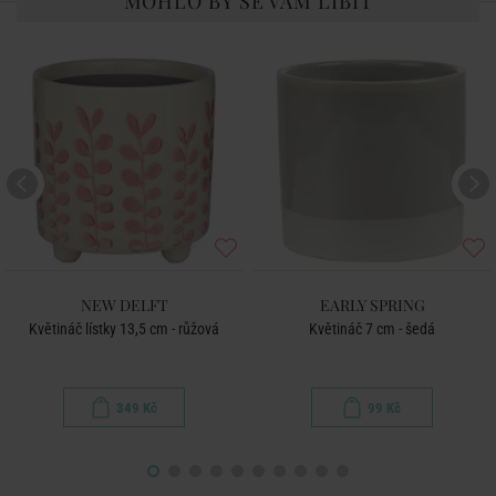
MOHLO BY SE VÁM LÍBIT
NEW DELFT
EARLY SPRING
Květináč lístky 13,5 cm - růžová
Květináč 7 cm - šedá
349 Kč
99 Kč