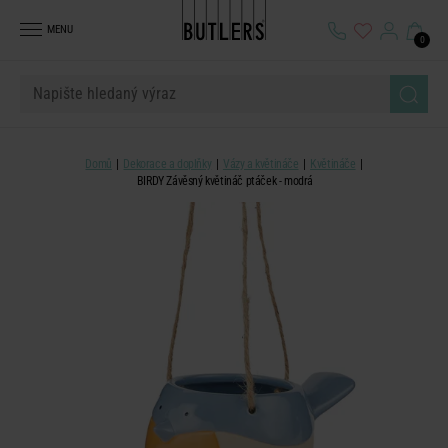
MENU
0
Domů
Dekorace a doplňky
Vázy a květináče
Květináče
BIRDY Závěsný květináč ptáček - modrá