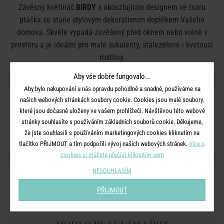
Závěsný květináč
BIRDY
s okouzlujícím designem ve tvaru
ptáčka se stane stylovým dekorativním doplňkem Vašeho
domova. Skvěle vypadá zavěšený před oknem nebo volně v
prostoru a je ideální pro malé sukulenty, stálezelené i kvetoucí
rostliny.
Aby vše dobře fungovalo...
DETAILY PRODUKTU
Aby bylo nakupování u nás opravdu pohodlné a snadné, používáme na
našich webových stránkách soubory cookie. Cookies jsou malé soubory,
Rozměry:
D 19 x Š 12 x V 10 cm
které jsou dočasně uloženy ve vašem prohlížeči. Návštěvou této webové
Materiál:
kamenina
stránky souhlasíte s používáním základních souborů cookie. Děkujeme,
že jste souhlasili s používáním marketingových cookies kliknutím na
tlačítko PŘIJMOUT a tím podpořili vývoj našich webových stránek.
Více o
SDÍLEJTE S PŘÁTELI
cookies si můžete přečíst kliknutím sem
NESOUHLASÍM
PŘIJMOUT