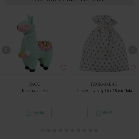
PACO
PACK-A-BAG
Kasička alpaka
Taštička hvězdy 14 x 18 cm - bílá
349 Kč
59 Kč