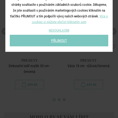
stránky souhlasíte s používáním základních souborů cookie. Děkujeme,
že jste souhlasili s používáním marketingových cookies kliknutím na
tlačítko PŘIJMOUT a tím podpořili vývoj našich webových stránek.
Více o
cookies si můžete přečíst kliknutím sem
NESOUHLASÍM
PŘIJMOUT
PRESENT
PRESENT
Dekorační talíř mašle 30 cm -
Váza 18 cm - růžová/červená
červená
499 Kč
699 Kč
MOHLO BY SE VÁM LÍBIT