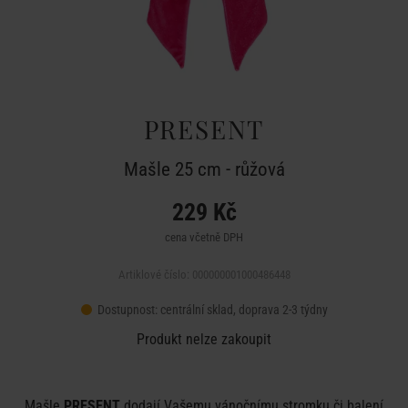
PRESENT
Mašle 25 cm - růžová
229 Kč
cena včetně DPH
Artiklové číslo: 000000001000486448
Dostupnost:
centrální sklad, doprava 2-3 týdny
Produkt nelze zakoupit
Mašle
PRESENT
dodají Vašemu vánočnímu stromku či balení